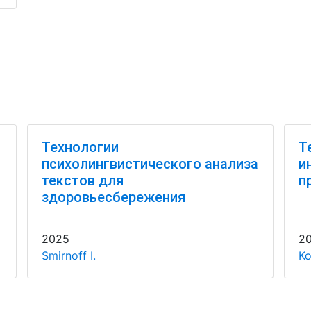
Технологии
Т
психолингвистического анализа
и
текстов для
п
здоровьесбережения
2025
2
Smirnoff I.
Ko