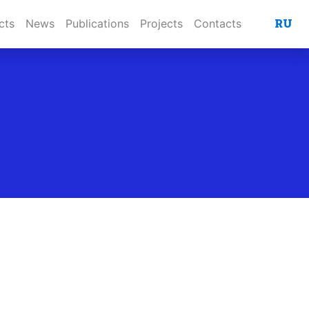
RU
cts
News
Publications
Projects
Contacts