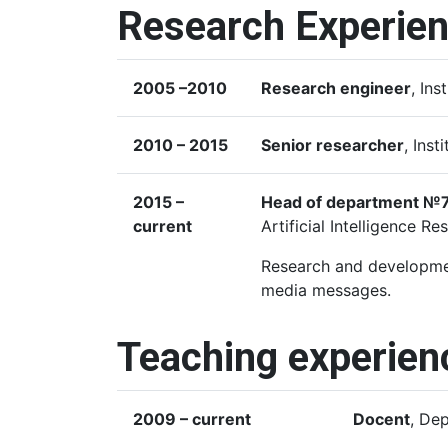
Research Experie
2005 –2010
Research engineer
, In
2010 – 2015
Senior researcher
, Ins
2015 –
Head of department №
current
Artificial Intelligence R
Research and development
media messages.
Teaching experien
2009 – current
Docent
, De