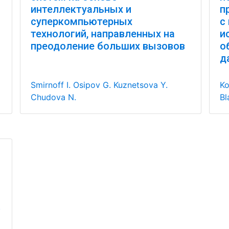
интеллектуальных и
п
суперкомпьютерных
с
технологий, направленных на
и
преодоление больших вызовов
о
д
Smirnoff I.
Osipov G.
Kuznetsova Y.
Ko
Chudova N.
Bl
.