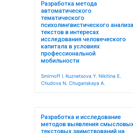
Разработка метода
автоматического
тематического
психолингвистического анализ
текстов в интересах
исследования человеческого
капитала в условиях
профессиональной
мобильности
Smirnoff I.
Kuznetsova Y.
Nikitina E.
Chudova N.
Chuganskaya A.
Разработка и исследование
методов выявления смысловы
текстовых заимствований на