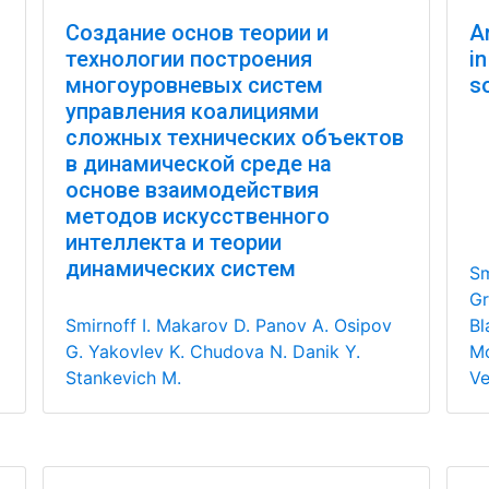
Создание основ теории и
Ar
технологии построения
in
многоуровневых систем
s
управления коалициями
сложных технических объектов
в динамической среде на
основе взаимодействия
методов искусственного
интеллекта и теории
динамических систем
Sm
Gr
Smirnoff I.
Makarov D.
Panov A.
Osipov
Bl
G.
Yakovlev K.
Chudova N.
Danik Y.
Mo
Stankevich M.
Ve