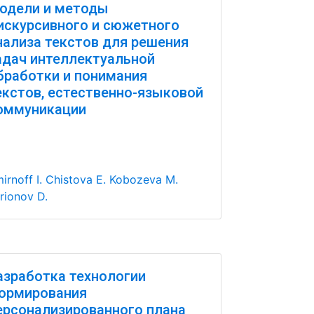
одели и методы
искурсивного и сюжетного
нализа текстов для решения
адач интеллектуальной
бработки и понимания
екстов, естественно-языковой
оммуникации
irnoff I.
Chistova E.
Kobozeva M.
rionov D.
азработка технологии
ормирования
ерсонализированного плана