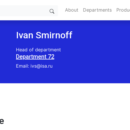
About
Departments
Produ
Ivan Smirnoff
Head of department
Department 72
Email: ivs@isa.ru
e