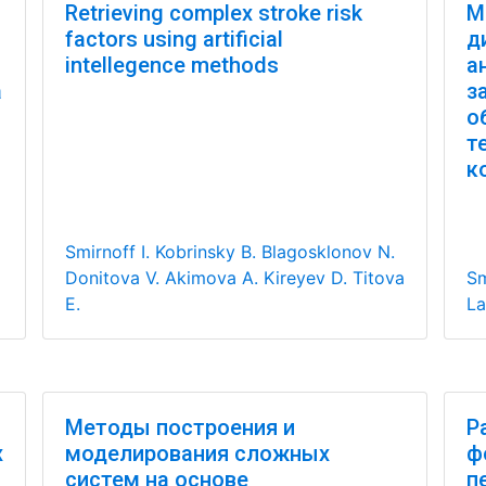
Retrieving complex stroke risk
М
factors using artificial
д
intellegence methods
а
а
з
о
т
к
Smirnoff I.
Kobrinsky B.
Blagosklonov N.
Donitova V.
Akimova A.
Kireyev D.
Titova
Sm
E.
La
Методы построения и
Р
х
моделирования сложных
ф
систем на основе
п