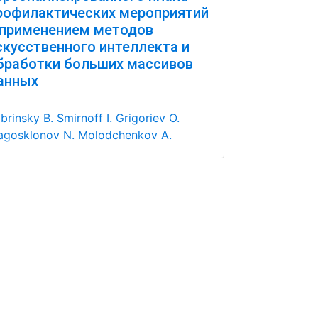
рофилактических мероприятий
 применением методов
скусственного интеллекта и
бработки больших массивов
анных
brinsky B.
Smirnoff I.
Grigoriev O.
agosklonov N.
Molodchenkov A.