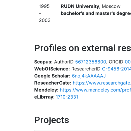
1995
RUDN University
, Moscow
–
bachelor's and master's degr
2003
Profiles on external re
Scopus:
AuthorID
56712356800
, ORCID
00
WebOfScience:
ResearcherID
G-9456-2014
Google Scholar:
6noj4kAAAAAJ
ReseacherGate:
https://www.researchgate.
Mendeley:
https://www.mendeley.com/profi
eLibrray
:
1710-2331
Projects