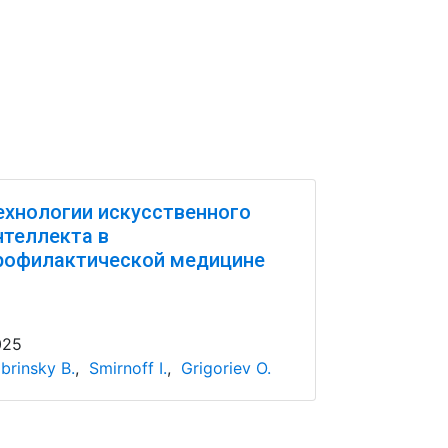
ехнологии искусственного
нтеллекта в
рофилактической медицине
025
brinsky B.
,
Smirnoff I.
,
Grigoriev O.