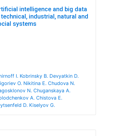
tificial intelligence and big data
 technical, industrial, natural and
ocial systems
irnoff I.
Kobrinsky B.
Devyatkin D.
igoriev O.
Nikitina E.
Chudova N.
agosklonov N.
Chuganskaya A.
lodchenkov A.
Chistova E.
ytsenfeld D.
Kiselyov G.