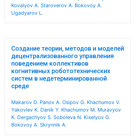
Kovalyov A.
Staroverov A.
Bokovoy A.
Ugadyarov L.
Создание теории, методов и моделей
децентрализованного управления
поведением коллективов
когнитивных робототехнических
систем в недетерминированной
среде
Makarov D.
Panov A.
Osipov G.
Khachumov V.
Yakovlev K.
Danik Y.
Khachumov M.
Muravyov
K.
Dergachyov S.
Soboleva N.
Kiselyov G.
Bokovoy A.
Skrynnik A.