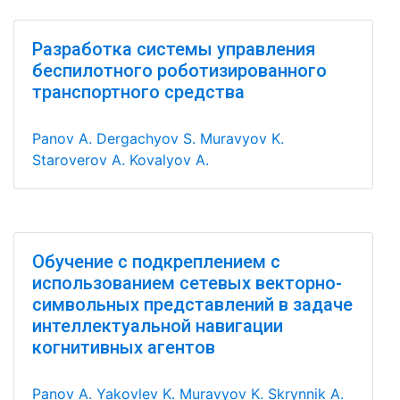
Разработка системы управления
беспилотного роботизированного
транспортного средства
Panov A.
Dergachyov S.
Muravyov K.
Staroverov A.
Kovalyov A.
Обучение с подкреплением с
использованием сетевых векторно-
символьных представлений в задаче
интеллектуальной навигации
когнитивных агентов
Panov A.
Yakovlev K.
Muravyov K.
Skrynnik A.