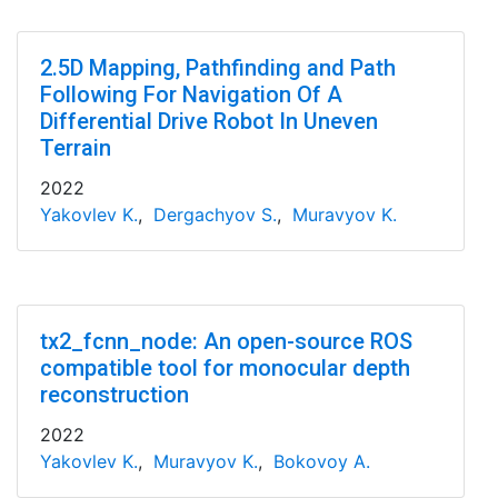
2.5D Mapping, Pathfinding and Path
Following For Navigation Of A
Differential Drive Robot In Uneven
Terrain
2022
Yakovlev K.
,
Dergachyov S.
,
Muravyov K.
tx2_fcnn_node: An open-source ROS
compatible tool for monocular depth
reconstruction
2022
Yakovlev K.
,
Muravyov K.
,
Bokovoy A.