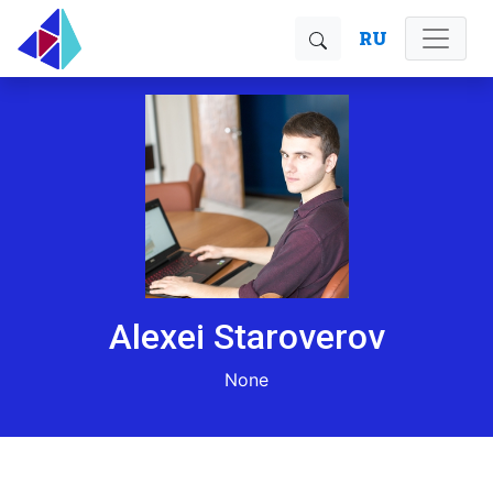
RU
Alexei Staroverov
None