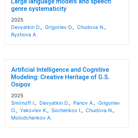
Large language models and speech
genre systematicity
2025
Devyatkin D.
,
Grigoriev O.
,
Chudova N.
,
Ryzhova A.
Artificial Intelligence and Cognitive
Modeling: Creative Heritage of G.S.
Osipov
2025
Smirnoff I.
,
Devyatkin D.
,
Panov A.
,
Grigoriev
O.
,
Yakovlev K.
,
Sochenkov I.
,
Chudova N.
,
Molodchenkov A.