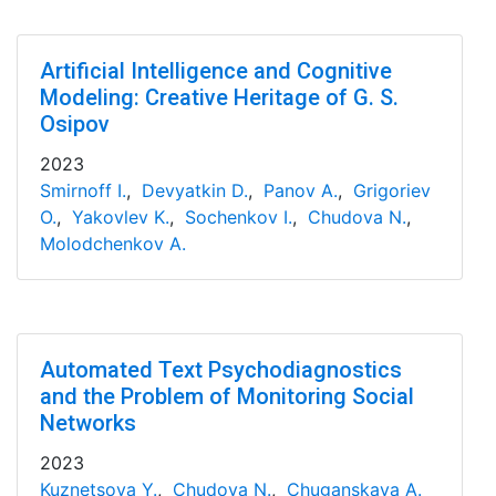
Artificial Intelligence and Cognitive
Modeling: Creative Heritage of G. S.
Osipov
2023
Smirnoff I.
,
Devyatkin D.
,
Panov A.
,
Grigoriev
O.
,
Yakovlev K.
,
Sochenkov I.
,
Chudova N.
,
Molodchenkov A.
Automated Text Psychodiagnostics
and the Problem of Monitoring Social
Networks
2023
Kuznetsova Y.
,
Chudova N.
,
Chuganskaya A.