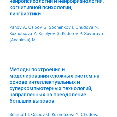
нейропсихологии и нейрофизиологии,
когнитивной психологии,
лингвистики
Panov A.
Osipov G.
Sochenkov I.
Chudova N.
Kuznetsova Y.
Kiselyov G.
Kuderov P.
Suvorova
(Ananieva) M.
Методы построения и
моделирования сложных систем на
основе интеллектуальных и
суперкомпьютерных технологий,
направленных на преодоление
больших вызовов
Smirnoff I.
Osipov G.
Kuznetsova Y.
Chudova