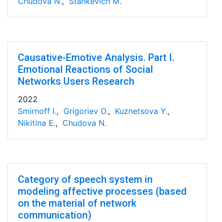
Chudova N.
,
Stankevich M.
Causative-Emotive Analysis. Part I.
Emotional Reactions of Social
Networks Users Research
2022
Smirnoff I.
,
Grigoriev O.
,
Kuznetsova Y.
,
Nikitina E.
,
Chudova N.
Category of speech system in
modeling affective processes (based
on the material of network
communication)