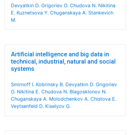
Devyatkin D.
Grigoriev O.
Chudova N.
Nikitina
E.
Kuznetsova Y.
Chuganskaya A.
Stankevich
M.
Artificial intelligence and big data in
technical, industrial, natural and social
systems
Smirnoff I.
Kobrinsky B.
Devyatkin D.
Grigoriev
O.
Nikitina E.
Chudova N.
Blagosklonov N.
Chuganskaya A.
Molodchenkov A.
Chistova E.
Veytsenfeld D.
Kiselyov G.