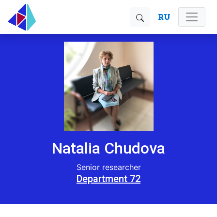
RU
Natalia Chudova
Senior researcher
Department 72