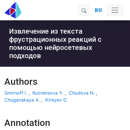
RU
Извлечение из текста
фрустрационных реакций с
помощью нейросетевых
подходов
Authors
Smirnoff I.
,
Kuznetsova Y.
,
Chudova N.
,
Chuganskaya A.
,
Kireyev D.
Annotation