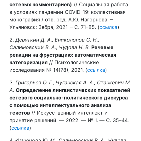
сетевых комментариев)
// Социальная работа
в условиях пандемии COVID-19: коллективная
монография / отв. ред. А.Ю. Нагорнова. –
Ульяновск: Зебра, 2021. – С. 71–85. (
ссылка
)
2.
Девяткин Д. А., Ениколопов С. Н.,
Салимовский В. А., Чудова Н. В.
Речевые
реакции на фрустрацию: автоматическая
категоризация
// Психологические
исследования № 14(78), 2021. (
ссылка
)
3.
Григорьев О. Г., Чуганская А. А., Станкевич М.
А.
Определение лингвистических показателей
сетевого социально-политического дискурса
с помощью интеллектуального анализа
текстов
// Искусственный интеллект и
принятие решений. — 2022. — № 1. — С. 35–44.
(
ссылка
)
4.
Кузнецова Ю. М., Салимовский В. А., Чудова