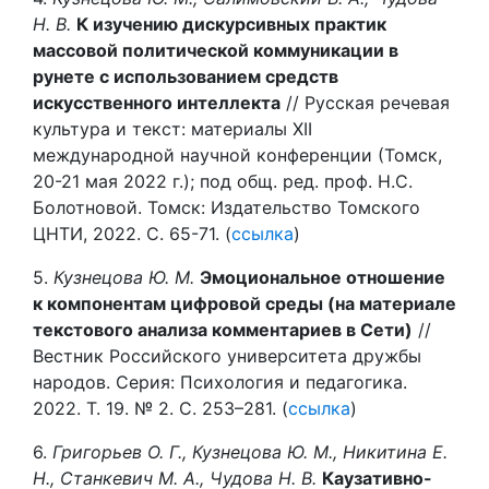
Н. В.
К изучению дискурсивных практик
массовой политической коммуникации в
рунете с использованием средств
искусственного интеллекта
// Русская речевая
культура и текст: материалы XII
международной научной конференции (Томск,
20-21 мая 2022 г.); под общ. ред. проф. Н.С.
Болотновой. Томск: Издательство Томского
ЦНТИ, 2022. С. 65-71. (
ссылка
)
5.
Кузнецова Ю. М.
Эмоциональное отношение
к компонентам цифровой среды (на материале
текстового анализа комментариев в Сети)
//
Вестник Российского университета дружбы
народов. Серия: Психология и педагогика.
2022. Т. 19. № 2. С. 253–281. (
ссылка
)
6.
Григорьев О. Г., Кузнецова Ю. М., Никитина Е.
Н., Станкевич М. А., Чудова Н. В.
Каузативно-