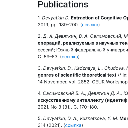
Publications
1.
Devyatkin D.
Extraction of Cognitive O
2019, pp. 189–200. (
ссылка
)
2.
Д. А. Девяткин, В. А. Салимовский, М
операций, реализуемых в научных тек
сессий; Южный федеральный университ
С. 59–63. (
ссылка
)
3.
Devyatkin, D., Kadzhaya, L., Chudova, N
genres of scientific theoretical text
// In
14 November, vol. 2852. CEUR Workshop
4.
Салимовский В. А., Девяткин Д. А., Ка
искусственному интеллекту (иденти
2021. No 3 (31). С. 170–180.
5.
Devyatkin, D. A., Kuznetsova, Y. M.
Men
314 (2021). (
ссылка
)