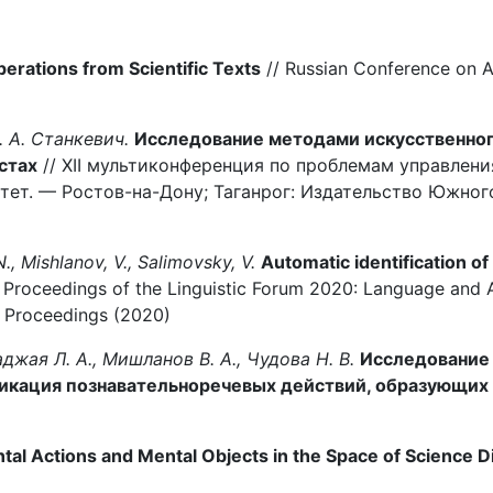
perations from Scientific Texts
// Russian Conference on Art
. А. Станкевич.
Исследование методами искусственног
стах
// XII мультиконференция по проблемам управлени
ет. — Ростов-на-Дону; Таганрог: Издательство Южного
., Mishlanov, V., Salimovsky, V.
Automatic identification of
: Proceedings of the Linguistic Forum 2020: Language and Ar
 Proceedings (2020)
джая Л. А., Мишланов В. А., Чудова Н. В.
Исследование 
фикация познавательноречевых действий, образующих
tal Actions and Mental Objects in the Space of Science 