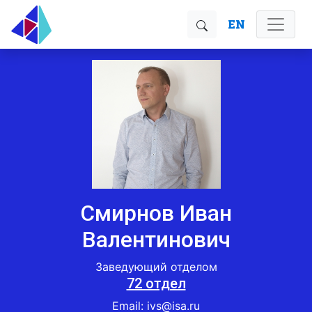
EN
Смирнов Иван
Валентинович
Заведующий отделом
72 отдел
Email: ivs@isa.ru