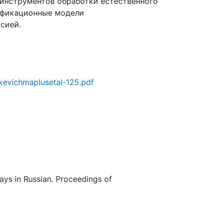
 инструментов обработки естественного
ификационные модели
сией.
kevichmaplusetal-125.pdf
ys in Russian. Proceedings of