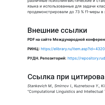
различные психолингвистические и ста
языка и использованные для задачи кл
продемонстрировали до 73 % f1-меры в 
Внешние ссылки
PDF на сайте Международной конференц
РИНЦ:
https://elibrary.ru/item.asp?id=432
РУДН. Репозиторий:
https://repository.ru
Ссылка при цитирова
Stankevich M., Smirnov I., Kuznetsova Y., Ki
“Computational Linguistics and Intellectua