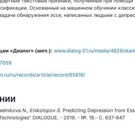
ндартные текстовые признаки, полученные при помощи
ассификации. Основанные на машинном обучении класс
задаче обнаружения эссе, написанных людьми с депрес
ии «Диалог» (англ.):
www.dialog-21.ru/media/4629/stan
07059
dn.ru/ru/records/article/record/65816/
нии
selnikova N., Enikolopov S.
Predicting Depression from Essa
l Technologies” DIALOGUE. - 2019. - №. 18.- С. 637-647