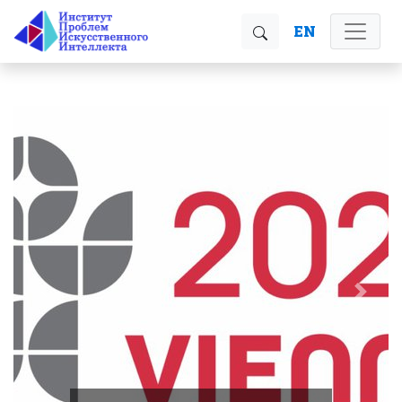
EN
<
>