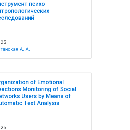
нструмент психо-
нтропологических
сследований
025
ганская А. А.
rganization of Emotional
eactions Monitoring of Social
etworks Users by Means of
utomatic Text Analysis
025