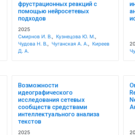
фрустрационных реакций с
и
помощью нейросетевых
а
подходов
и
2025
Смирнов И. В.
,
Кузнецова Ю. М.
,
Чудова Н. В.
,
Чуганская А. А.
,
Киреев
2
Д. А.
Чу
Возможности
O
идеографического
R
исследования сетевых
N
сообществ средствами
A
интеллектуального анализа
текстов
2025
2