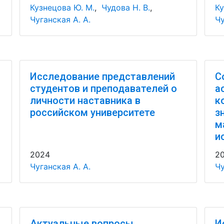
Кузнецова Ю. М.
,
Чудова Н. В.
,
Ку
Чуганская А. А.
Чу
Исследование представлений
С
студентов и преподавателей о
а
личности наставника в
к
российском университете
з
м
и
2024
2
Чуганская А. А.
Чу
Актуальные вопросы
И