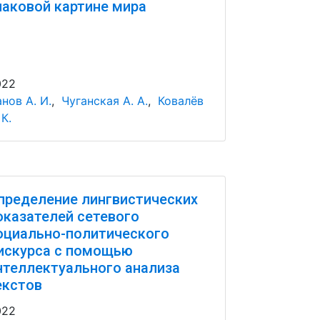
наковой картине мира
022
нов А. И.
,
Чуганская А. А.
,
Ковалёв
 К.
пределение лингвистических
оказателей сетевого
оциально-политического
искурса с помощью
нтеллектуального анализа
екстов
022