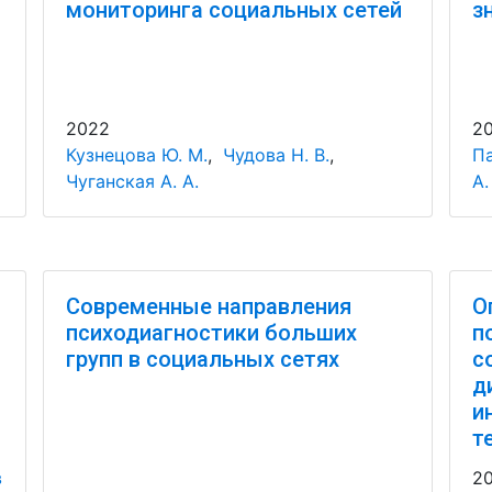
мониторинга социальных сетей
з
2022
2
Кузнецова Ю. М.
,
Чудова Н. В.
,
Па
Чуганская А. А.
А.
Современные направления
О
психодиагностики больших
п
групп в социальных сетях
с
д
и
т
в
2