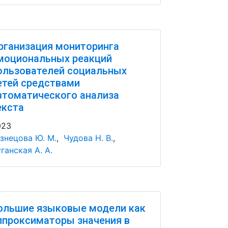
рганизация мониторинга
моциональных реакций
ользователей социальных
етей средствами
втоматического анализа
екста
023
знецова Ю. М.
,
Чудова Н. В.
,
ганская А. А.
ольшие языковые модели как
ппроксиматоры значения в