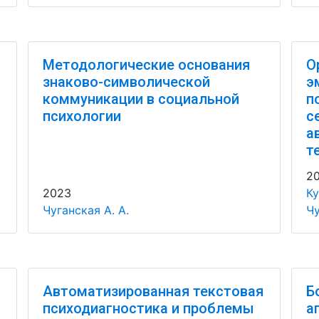
Методологические основания
О
знаково-символической
э
коммуникации в социальной
п
психологии
с
а
т
2
2023
Ку
Чуганская А. А.
Чу
Автоматизированная текстовая
Б
о
психодиагностика и проблемы
а