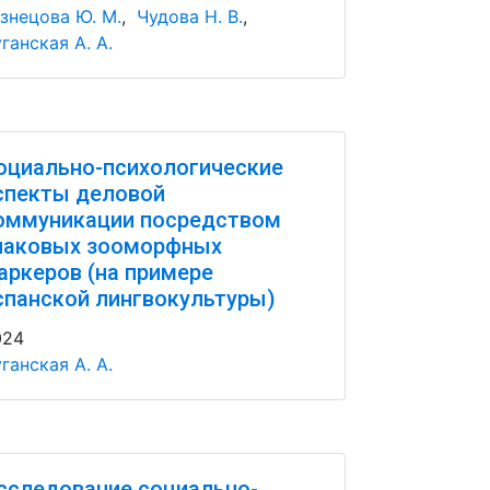
знецова Ю. М.
,
Чудова Н. В.
,
ганская А. А.
оциально-психологические
спекты деловой
оммуникации посредством
наковых зооморфных
аркеров (на примере
спанской лингвокультуры)
024
ганская А. А.
сследование социально-