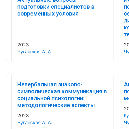
подготовки специалистов в
п
современных условия
с
л
к
т
2023
2
Чуганская А. А.
Чу
Невербальная знаково-
А
символическая коммуникация в
п
социальной психологии:
м
методологические аспекты
2
2023
Ку
Чуганская А. А.
Чу