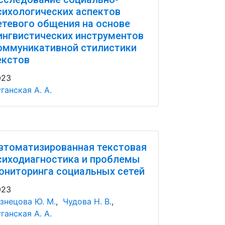
сихологических аспектов
етевого общения на основе
ингвистических инструментов
оммуникативной стилистики
екстов
023
ганская А. А.
втоматизированная текстовая
сиходиагностика и проблемы
ониторинга социальных сетей
023
знецова Ю. М.
,
Чудова Н. В.
,
ганская А. А.