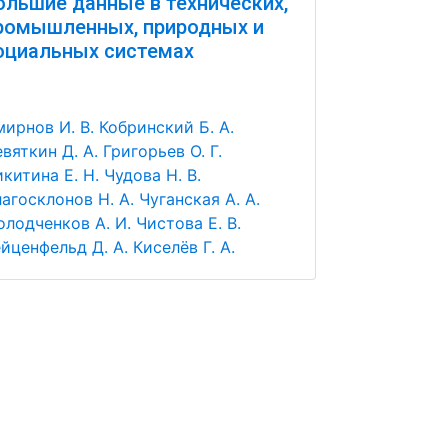
ольшие данные в технических,
ромышленных, природных и
оциальных системах
ирнов И. В.
Кобринский Б. А.
вяткин Д. А.
Григорьев О. Г.
китина Е. Н.
Чудова Н. В.
агосклонов Н. А.
Чуганская А. А.
лодченков А. И.
Чистова Е. В.
йценфельд Д. А.
Киселёв Г. А.