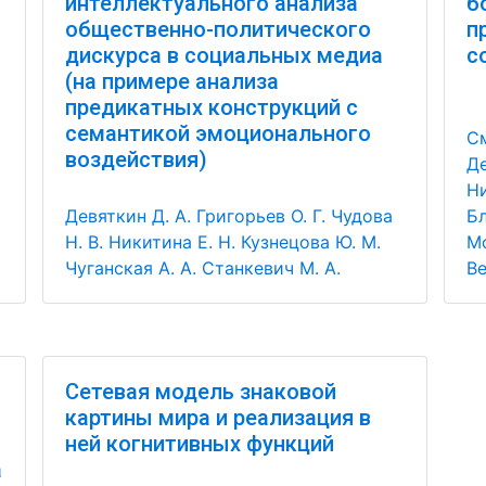
интеллектуального анализа
б
общественно-политического
п
дискурса в социальных медиа
с
(на примере анализа
предикатных конструкций с
семантикой эмоционального
См
воздействия)
Де
Ни
Девяткин Д. А.
Григорьев О. Г.
Чудова
Бл
Н. В.
Никитина Е. Н.
Кузнецова Ю. М.
Мо
Чуганская А. А.
Станкевич М. А.
Ве
Сетевая модель знаковой
картины мира и реализация в
ней когнитивных функций
а