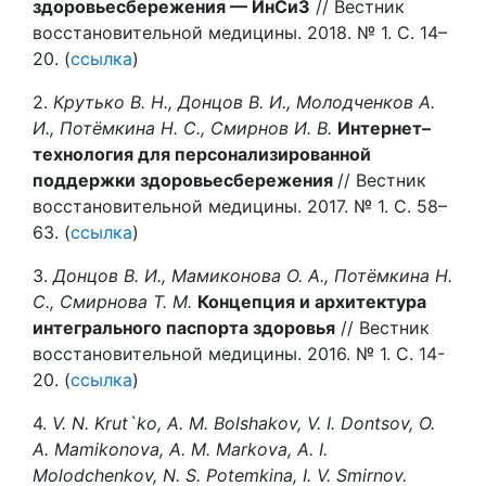
здоровьесбережения — ИнСиЗ
// Вестник
восстановительной медицины. 2018. № 1. С. 14–
20. (
ссылка
)
2.
Крутько В. Н., Донцов В. И., Молодченков А.
И., Потёмкина Н. С., Смирнов И. В.
Интернет–
технология для персонализированной
поддержки здоровьесбережения
// Вестник
восстановительной медицины. 2017. № 1. С. 58–
63. (
ссылка
)
3.
Донцов В. И., Мамиконова О. А., Потёмкина Н.
С., Смирнова Т. М.
Концепция и архитектура
интегрального паспорта здоровья
// Вестник
восстановительной медицины. 2016. № 1. С. 14-
20. (
ссылка
)
4.
V. N. Krut`ko, A. M. Bolshakov, V. I. Dontsov, O.
A. Mamikonova, A. M. Markova, A. I.
Molodchenkov, N. S. Potemkina, I. V. Smirnov.