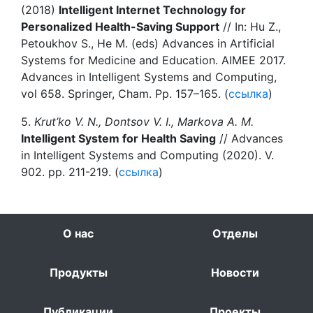
(2018)
Intelligent Internet Technology for
Personalized Health-Saving Support
// In: Hu Z.,
Petoukhov S., He M. (eds) Advances in Artificial
Systems for Medicine and Education. AIMEE 2017.
Advances in Intelligent Systems and Computing,
vol 658. Springer, Cham. Pp. 157–165. (
ссылка
)
5.
Krut’ko V. N., Dontsov V. I., Markova A. M.
Intelligent System for Health Saving
// Advances
in Intelligent Systems and Computing (2020). V.
902. pp. 211-219. (
ссылка
)
О нас
Отделы
Продукты
Новости
Публикации
Проекты