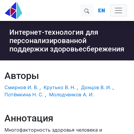
EN
Интернет-технология для
персонализированной
поддержки здоровьесбережения
Авторы
Смирнов И. В.
,
Крутько В. Н.
,
Донцов В. И.
,
Потёмкина Н. С.
,
Молодченков А. И.
Аннотация
Многофакторность здоровья человека и