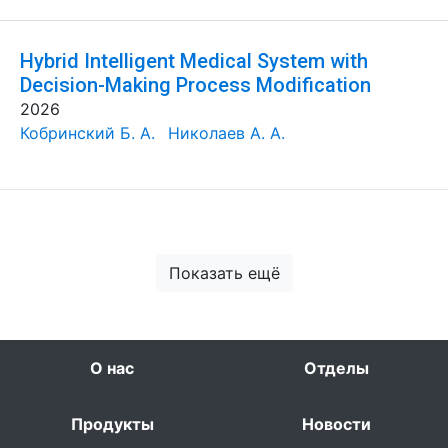
Hybrid Intelligent Medical System with
Decision-Making Process Modification
2026
Кобринский Б. А.
Николаев А. А.
Показать ещё
О нас
Отделы
Продукты
Новости