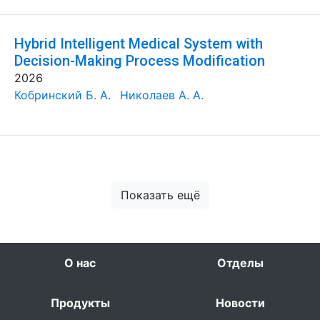
Hybrid Intelligent Medical System with
Decision-Making Process Modification
2026
Кобринский Б. А.
Николаев А. А.
Показать ещё
О нас
Отделы
Продукты
Новости