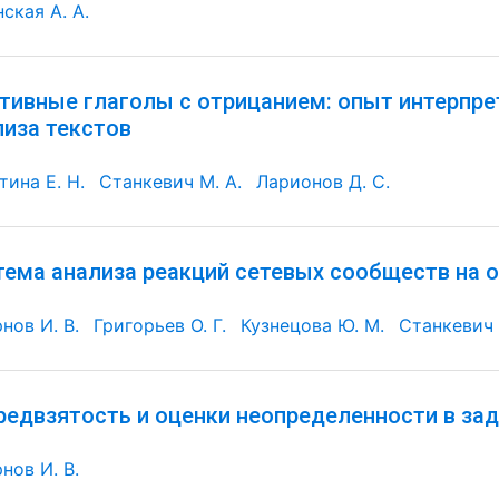
ская А. А.
тивные глаголы с отрицанием: опыт интерпр
лиза текстов
тина Е. Н.
Станкевич М. А.
Ларионов Д. С.
тема анализа реакций сетевых сообществ на
нов И. В.
Григорьев О. Г.
Кузнецова Ю. М.
Станкевич 
редвзятость и оценки неопределенности в за
нов И. В.