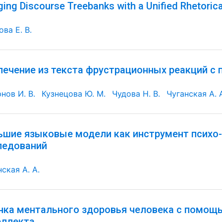
ging Discourse Treebanks with a Unified Rhetorica
ва Е. В.
лечение из текста фрустрационных реакций с
нов И. В.
Кузнецова Ю. М.
Чудова Н. В.
Чуганская А. 
ьшие языковые модели как инструмент психо
ледований
ская А. А.
нка ментального здоровья человека с помощ
еллекта