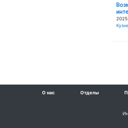
Воз
инт
2025
Кузн
О нас
Отделы
П
Ин