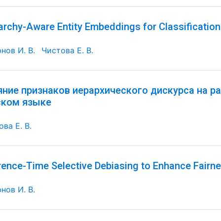
archy-Aware Entity Embeddings for Classificatio
нов И. В.
Чистова Е. В.
яние признаков иерархического дискурса на р
ском языке
ва Е. В.
rence-Time Selective Debiasing to Enhance Fairne
нов И. В.