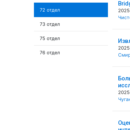
Brid
72 отдел
2025
Чисто
73 отдел
75 отдел
Изв
2025
76 отдел
Смир
Бол
исс
2025
Чуган
Оце
инт