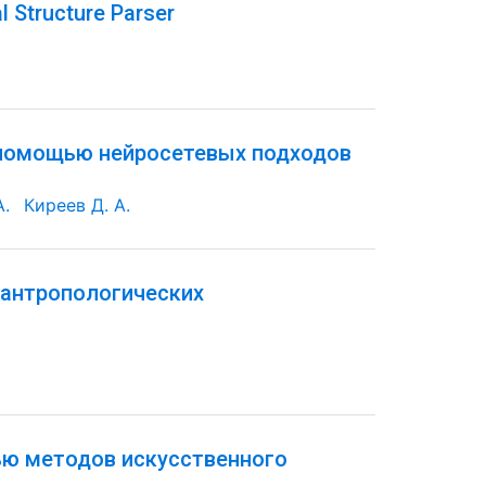
l Structure Parser
 помощью нейросетевых подходов
А.
Киреев Д. А.
-антропологических
ью методов искусственного