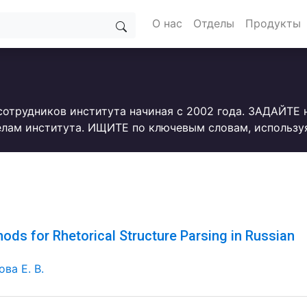
О нас
Отделы
Продукты
сотрудников института начиная с 2002 года. ЗАДАЙТЕ
лам института. ИЩИТЕ по ключевым словам, использу
ods for Rhetorical Structure Parsing in Russian
ва Е. В.