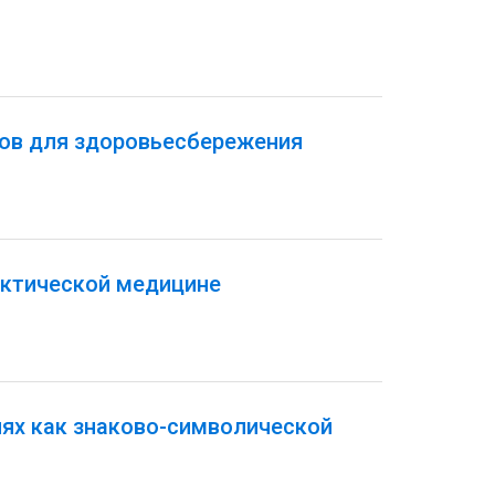
тов для здоровьесбережения
актической медицине
иях как знаково-символической