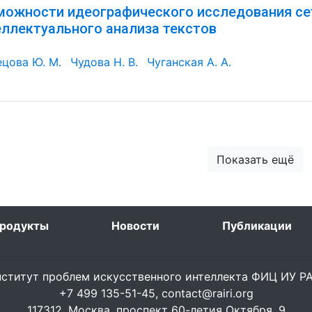
можности идеографического исследования с
еллектуального анализа текстов
ецова Ю. М.
Чудова Н. В.
Чуганская А. А.
Показать ещё
родукты
Новости
Публикации
ститут проблем искусственного интеллекта ФИЦ ИУ 
+7 499 135-51-45,
contact@rairi.org
117312, Москва, проспект 60-летия Октября, 9