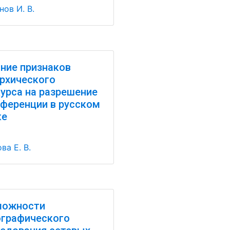
ов И. В.
ние признаков
рхического
урса на разрешение
ференции в русском
ке
ва Е. В.
можности
графического