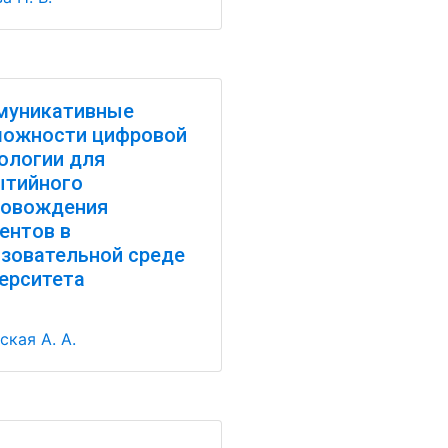
муникативные
можности цифровой
ологии для
ытийного
ровождения
ентов в
зовательной среде
ерситета
ская А. А.