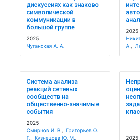
дискуссиях как знаково-
инте
символической
авто
коммуникации в
анал
большой группе
2025
2025
Никит
Чуганская А. А.
А.
,
Л
Система анализа
Непр
реакций сетевых
оцен
сообществ на
неоп
общественно-значимые
зада
события
кла
2025
Смирнов И. В.
,
Григорьев О.
Г.
,
Кузнецова Ю. М.
,
2025