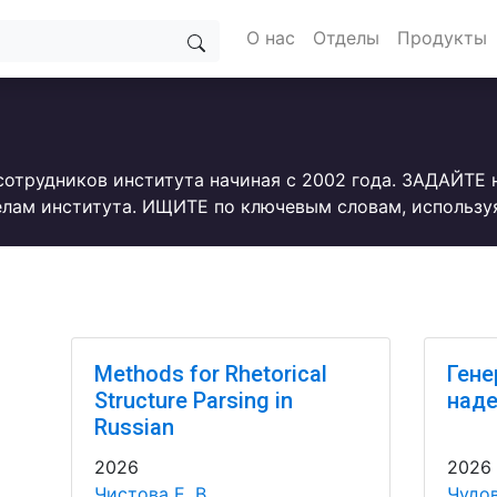
О нас
Отделы
Продукты
сотрудников института начиная с 2002 года. ЗАДАЙТЕ
лам института. ИЩИТЕ по ключевым словам, использу
Methods for Rhetorical
Гене
Structure Parsing in
над
Russian
2026
2026
Чистова Е. В.
Чудов