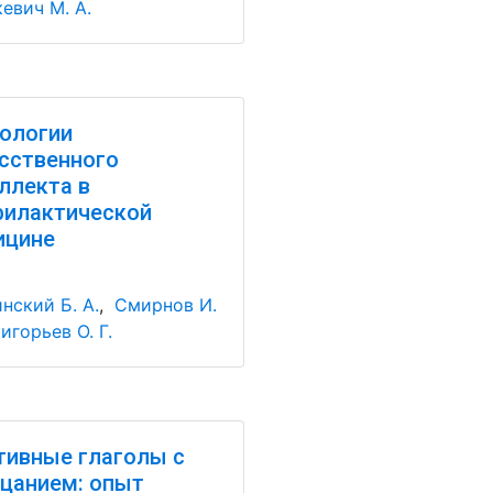
евич М. А.
ологии
сственного
ллекта в
филактической
ицине
нский Б. А.
,
Смирнов И.
игорьев О. Г.
ивные глаголы с
цанием: опыт