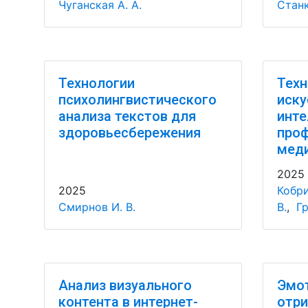
Чуганская А. А.
Станк
Технологии
Техн
психолингвистического
иску
анализа текстов для
инте
здоровьесбережения
про
мед
2025
2025
Кобри
Смирнов И. В.
В.
,
Гр
Анализ визуального
Эмот
контента в интернет-
отри