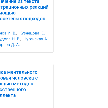
ечение из текста
трационных реакций
омощью
осетевых подходов
ов И. В.
,
Кузнецова Ю.
удова Н. В.
,
Чуганская А.
реев Д. А.
ка ментального
овья человека с
ощью методов
сственного
ллекта