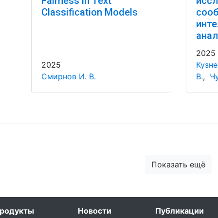
Fairness in Text
иссл
Classification Models
соо
инте
анал
2025
2025
Кузне
Смирнов И. В.
В.
,
Чу
Показать ещё
родукты
Новости
Публикации