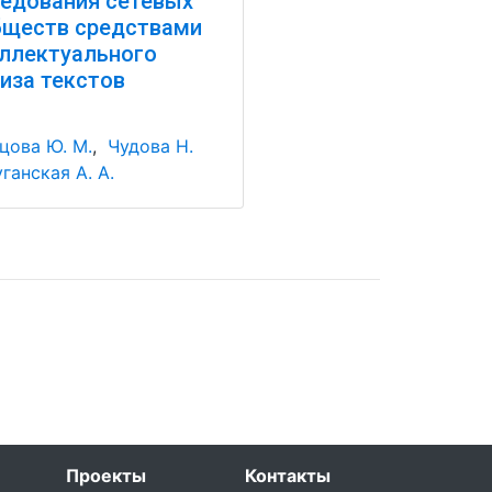
едования сетевых
бществ средствами
ллектуального
иза текстов
цова Ю. М.
,
Чудова Н.
ганская А. А.
Проекты
Контакты