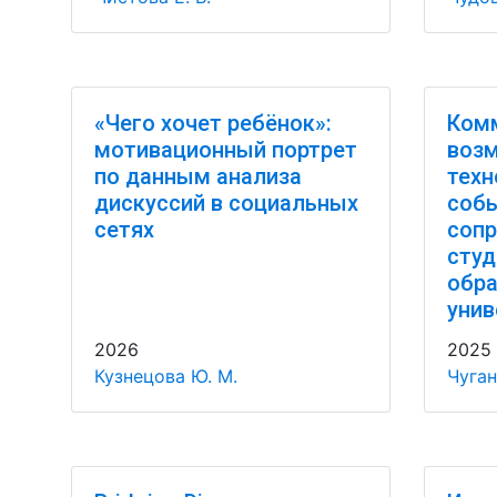
«Чего хочет ребёнок»:
Ком
мотивационный портрет
воз
по данным анализа
техн
дискуссий в социальных
соб
сетях
соп
студ
обра
унив
2026
2025
Кузнецова Ю. М.
Чуган