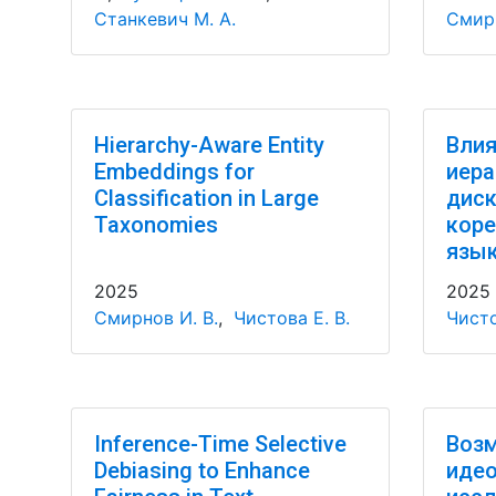
Станкевич М. А.
Смирн
Hierarchy-Aware Entity
Влия
Embeddings for
иера
Classification in Large
диск
Taxonomies
коре
язы
2025
2025
Смирнов И. В.
,
Чистова Е. В.
Чисто
Inference-Time Selective
Воз
Debiasing to Enhance
идео