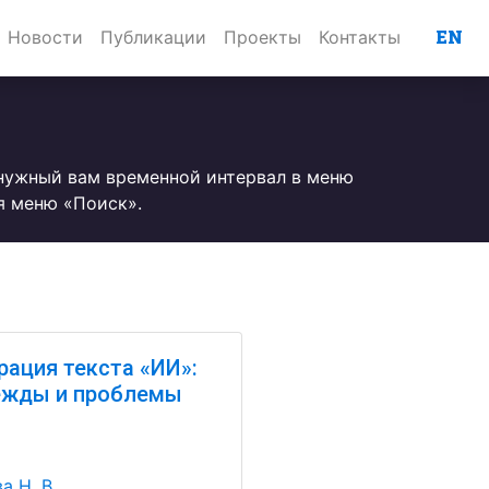
EN
Новости
Публикации
Проекты
Контакты
 нужный вам временной интервал в меню
я меню «Поиск».
рация текста «ИИ»:
ежды и проблемы
а Н. В.