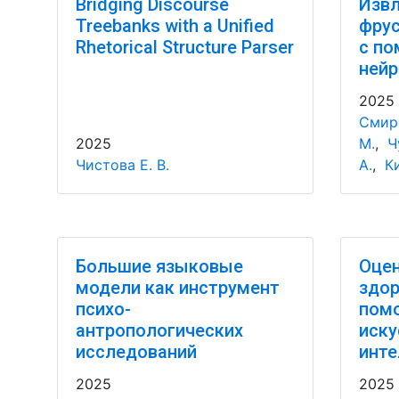
Bridging Discourse
Извл
Treebanks with a Unified
фрус
Rhetorical Structure Parser
с п
нейр
2025
Смирн
2025
М.
,
Ч
Чистова Е. В.
А.
,
Ки
Большие языковые
Оцен
модели как инструмент
здор
психо-
пом
антропологических
иску
исследований
инте
2025
2025