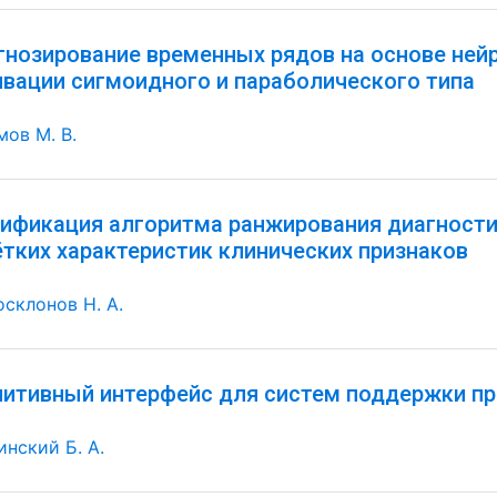
гнозирование временных рядов на основе ней
ивации сигмоидного и параболического типа
мов М. В.
ификация алгоритма ранжирования диагностич
ётких характеристик клинических признаков
осклонов Н. А.
нитивный интерфейс для систем поддержки пр
инский Б. А.