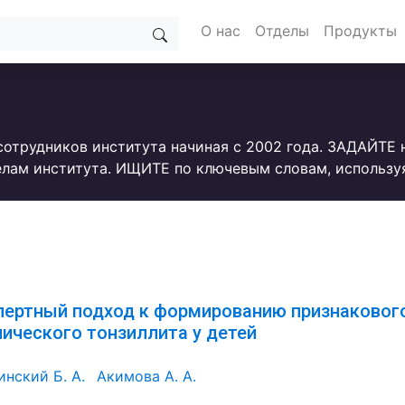
О нас
Отделы
Продукты
сотрудников института начиная с 2002 года. ЗАДАЙТЕ
лам института. ИЩИТЕ по ключевым словам, использу
пертный подход к формированию признакового
нического тонзиллита у детей
инский Б. А.
Акимова А. А.