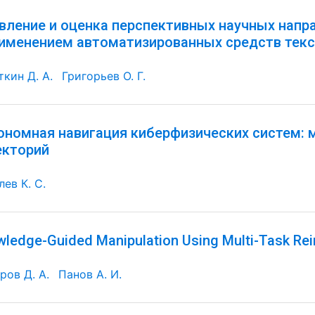
вление и оценка перспективных научных напр
рименением автоматизированных средств текс
ткин Д. А.
Григорьев О. Г.
ономная навигация киберфизических систем: 
екторий
ев К. С.
ledge-Guided Manipulation Using Multi-Task Re
ров Д. А.
Панов А. И.