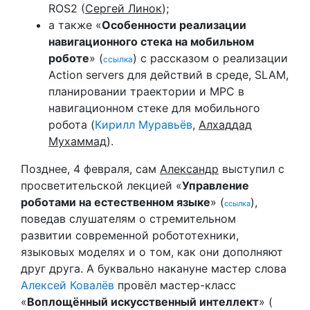
ROS2 (
Сергей Линок
);
а также «
Особенности реализации
навигационного стека на мобильном
роботе
» (
) с рассказом о реализации
ссылка
Action servers для действий в среде, SLAM,
планировании траектории и MPC в
навигационном стеке для мобильного
робота (
Кирилл Муравьёв
,
Алхаддад
Мухаммад
).
Позднее, 4 февраля, сам
Александр
выступил с
просветительской лекцией «
Управление
роботами на естественном языке
» (
),
ссылка
поведав слушателям о стремительном
развитии современной робототехники,
языковых моделях и о том, как они дополняют
друг друга. А буквально накануне мастер слова
Алексей Ковалёв
провёл мастер-класс
«
Воплощённый искусственный интеллект
» (