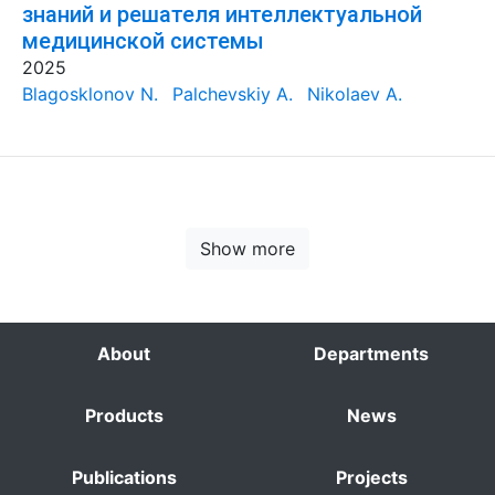
знаний и решателя интеллектуальной
медицинской системы
2025
Blagosklonov N.
Palchevskiy A.
Nikolaev A.
Show more
About
Departments
Products
News
Publications
Projects