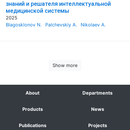
знаний и решателя интеллектуальной
медицинской системы
2025
Blagosklonov N.
Palchevskiy A.
Nikolaev A.
Show more
About
Departments
Products
News
Publications
Projects