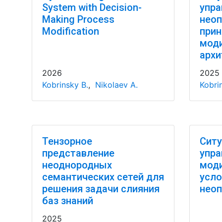
System with Decision-
упра
Making Process
неоп
Modification
прин
мод
архи
2026
2025
Kobrinsky B.
,
Nikolaev A.
Kobri
Тензорное
Ситу
представление
упра
неоднородных
моди
семантических сетей для
усло
решения задачи слияния
неоп
баз знаний
2025