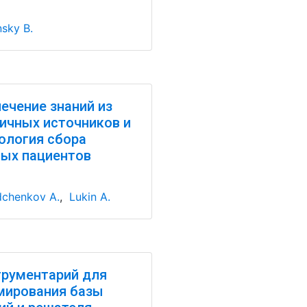
nsky B.
ечение знаний из
ичных источников и
ология сбора
ых пациентов
chenkov A.
,
Lukin A.
рументарий для
мирования базы