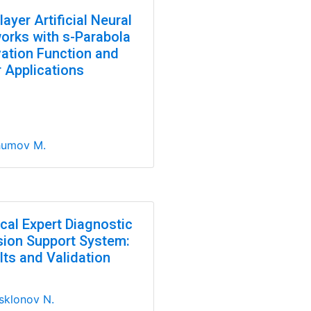
layer Artificial Neural
orks with s-Parabola
vation Function and
r Applications
humov M.
cal Expert Diagnostic
sion Support System:
lts and Validation
sklonov N.