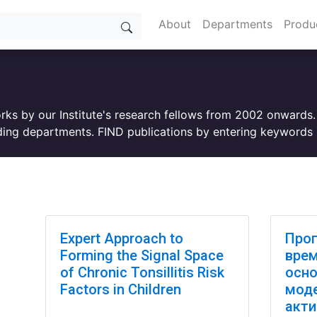
About
Departments
Produ
orks by our Institute's research fellows from 2002 onwards
ing departments. FIND publications by entering keywords i
Expert Approach to
Прог
Forming the Signal Space
врем
of Chronic Tonsillitis Risk
осно
Factors in Children
моде
акти