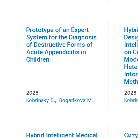
Prototype of an Expert
Hybr
System for the Diagnosis
Desi
of Destructive Forms of
Inte
Acute Appendicitis in
on C
Children
Mode
Hete
Info
Met
2026
2026
Kobrinsky B.
,
Bogatikova M.
Kobri
Hybrid Intelligent Medical
Ситу