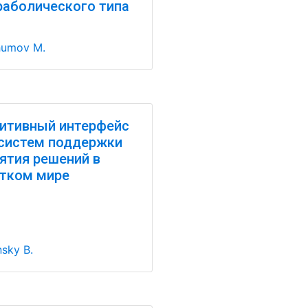
раболического типа
humov M.
итивный интерфейс
систем поддержки
ятия решений в
тком мире
nsky B.