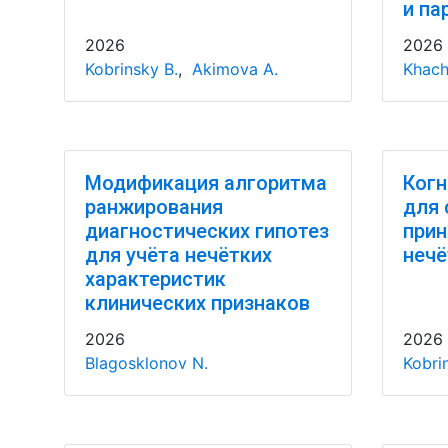
и па
2026
2026
Kobrinsky B.
,
Akimova A.
Khac
Модификация алгоритма
Когн
ранжирования
для 
диагностических гипотез
прин
для учёта нечётких
нечё
характеристик
клинических признаков
2026
2026
Blagosklonov N.
Kobri