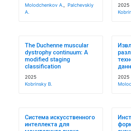
Molodchenkov A.
,
Palchevskiy
2025
A.
Kobri
The Duchenne muscular
Извл
dystrophy continuum: A
разл
modified staging
техн
classification
данн
2025
2025
Kobrinsky B.
Molod
Система искусственного
Инст
интеллекта для
фор