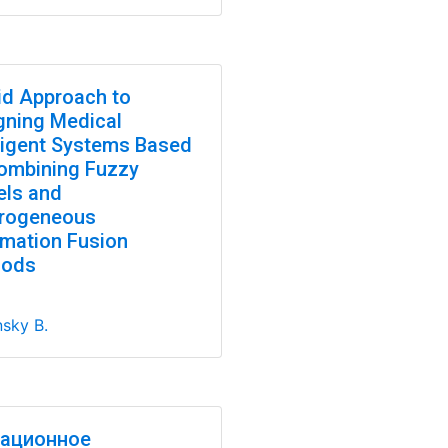
id Approach to
gning Medical
lligent Systems Based
ombining Fuzzy
ls and
rogeneous
rmation Fusion
hods
nsky B.
ационное