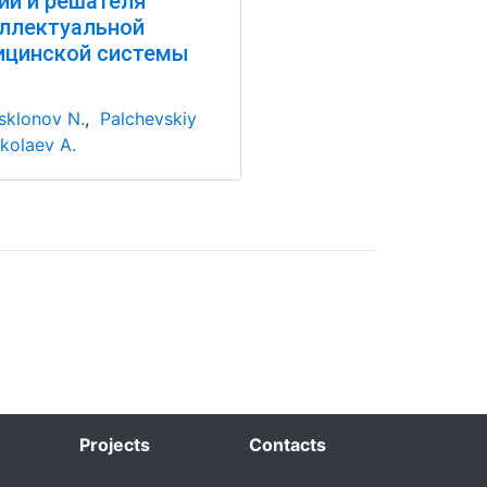
ий и решателя
ллектуальной
ицинской системы
sklonov N.
,
Palchevskiy
kolaev A.
Projects
Contacts