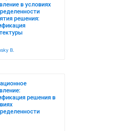
вление в условиях
ределенности
ятия решения:
ификация
тектуры
nsky B.
ационное
вление:
фикация решения в
виях
ределенности