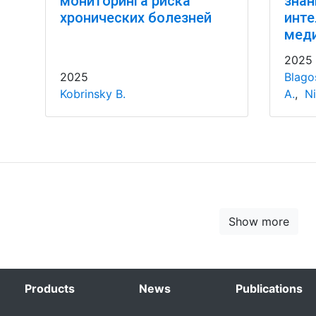
мониторинга риска
знан
хронических болезней
инте
мед
2025
2025
Blago
Kobrinsky B.
A.
,
Ni
Show more
Products
News
Publications