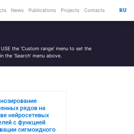
RU
cts
News
Publications
Projects
Contacts
. USE the ‘Custom range’ menu to set the
n the ‘Search’ menu above.
нозирование
енных рядов на
ве нейросетевых
лей с функцией
вации сигмоидного