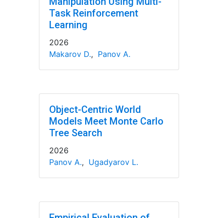
Manipulation Using Multi-
Task Reinforcement
Learning
2026
Makarov D.
,
Panov A.
Object-Centric World
Models Meet Monte Carlo
Tree Search
2026
Panov A.
,
Ugadyarov L.
Empirical Evaluation of