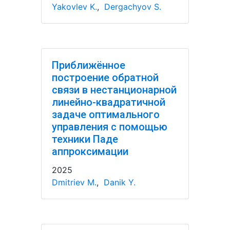
Yakovlev K.
,
Dergachyov S.
Приближённое
построение обратной
связи в нестанционарной
линейно-квадратичной
задаче оптимального
управления с помощью
техники Паде
аппроксимации
2025
Dmitriev M.
,
Danik Y.