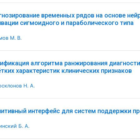
гнозирование временных рядов на основе ней
ивации сигмоидного и параболического типа
мов М. В.
ификация алгоритма ранжирования диагностич
ётких характеристик клинических признаков
осклонов Н. А.
нитивный интерфейс для систем поддержки пр
инский Б. А.