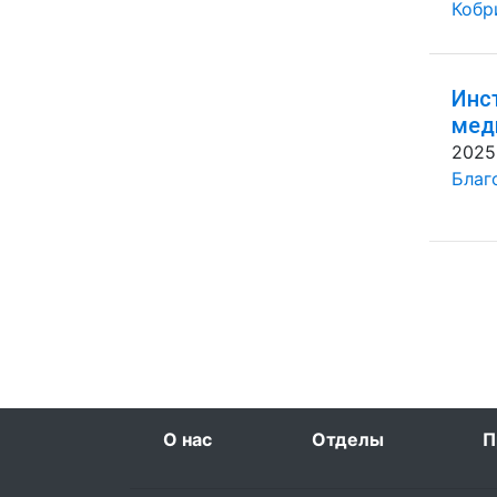
Кобр
Инс
мед
2025
Благ
О нас
Отделы
П