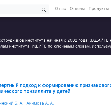
О нас
Отделы
Продукты
сотрудников института начиная с 2002 года. ЗАДАЙТЕ
лам института. ИЩИТЕ по ключевым словам, использу
пертный подход к формированию признакового
нического тонзиллита у детей
инский Б. А.
Акимова А. А.