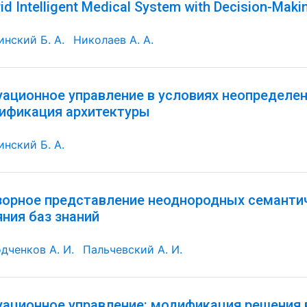
id Intelligent Medical System with Decision-Maki
инский Б. А.
Николаев А. А.
уационное управление в условиях неопределен
ификация архитектуры
инский Б. А.
зорное представление неоднородных семантич
яния баз знаний
дченков А. И.
Пальчевский А. И.
уационное управление: модификация решения 