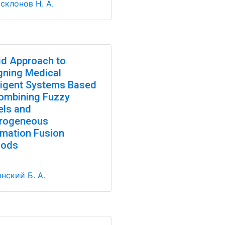
склонов Н. А.
id Approach to
gning Medical
lligent Systems Based
ombining Fuzzy
ls and
rogeneous
rmation Fusion
hods
нский Б. А.