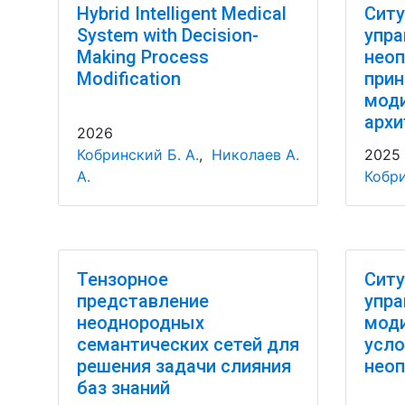
Hybrid Intelligent Medical
Ситу
System with Decision-
упра
Making Process
неоп
Modification
прин
мод
архи
2026
Кобринский Б. А.
,
Николаев А.
2025
А.
Кобри
Тензорное
Ситу
представление
упра
неоднородных
моди
семантических сетей для
усло
решения задачи слияния
неоп
баз знаний