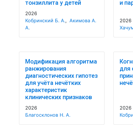
тонзиллита у детей
и па
2026
Кобринский Б. А.
,
Акимова А.
2026
А.
Хачум
Модификация алгоритма
Когн
ранжирования
для 
диагностических гипотез
прин
для учёта нечётких
нечё
характеристик
клинических признаков
2026
2026
Благосклонов Н. А.
Кобри