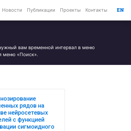
EN
Новости
Публикации
Проекты
Контакты
 нужный вам временной интервал в меню
я меню «Поиск».
нозирование
енных рядов на
ве нейросетевых
лей с функцией
вации сигмоидного