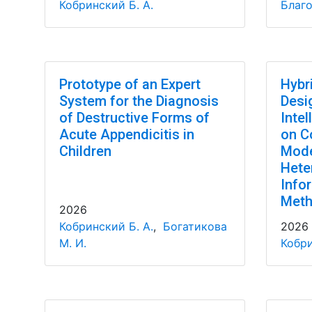
Кобринский Б. А.
Благо
Prototype of an Expert
Hybr
System for the Diagnosis
Desi
of Destructive Forms of
Inte
Acute Appendicitis in
on C
Children
Mode
Hete
Info
Met
2026
Кобринский Б. А.
,
Богатикова
2026
М. И.
Кобри