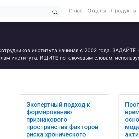
О нас
Отделы
Продукты
сотрудников института начиная с 2002 года. ЗАДАЙТЕ
лам института. ИЩИТЕ по ключевым словам, использу
Экспертный подход к
Прог
формированию
врем
признакового
осно
пространства факторов
моде
риска хронического
акти