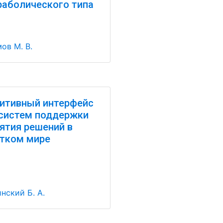
раболического типа
ов М. В.
итивный интерфейс
систем поддержки
ятия решений в
тком мире
нский Б. А.