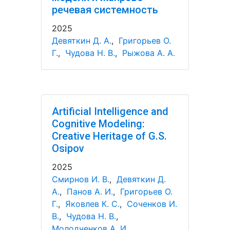
речевая системность
2025
Девяткин Д. А.
,
Григорьев О.
Г.
,
Чудова Н. В.
,
Рыжова А. А.
Artificial Intelligence and
Cognitive Modeling:
Creative Heritage of G.S.
Osipov
2025
Смирнов И. В.
,
Девяткин Д.
А.
,
Панов А. И.
,
Григорьев О.
Г.
,
Яковлев К. С.
,
Соченков И.
В.
,
Чудова Н. В.
,
Молодченков А. И.