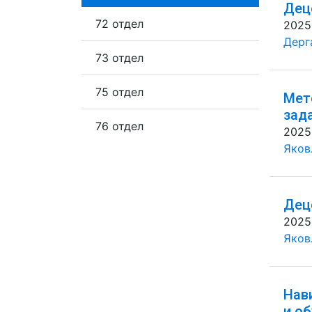
Дец
72 отдел
2025
Дерг
73 отдел
75 отдел
Мет
зад
76 отдел
2025
Яковл
Дец
2025
Яковл
Нав
и о