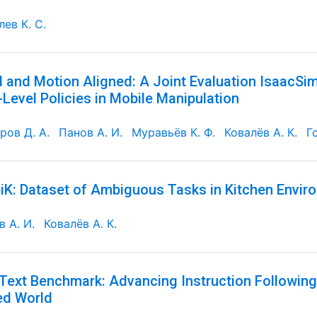
ев К. С.
 and Motion Aligned: A Joint Evaluation IsaacSi
Level Policies in Mobile Manipulation
ров Д. А.
Панов А. И.
Муравьёв К. Ф.
Ковалёв А. К.
Г
K: Dataset of Ambiguous Tasks in Kitchen Envir
 А. И.
Ковалёв А. К.
Text Benchmark: Advancing Instruction Followin
ed World