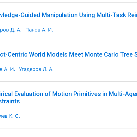
ledge-Guided Manipulation Using Multi-Task Re
ров Д. А.
Панов А. И.
ct-Centric World Models Meet Monte Carlo Tree 
 А. И.
Угадяров Л. А.
rical Evaluation of Motion Primitives in Multi-Ag
traints
ев К. С.