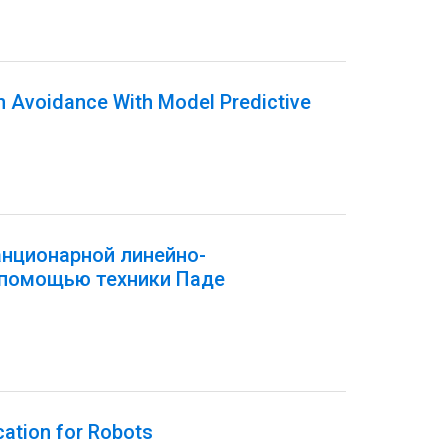
on Avoidance With Model Predictive
анционарной линейно-
 помощью техники Паде
cation for Robots