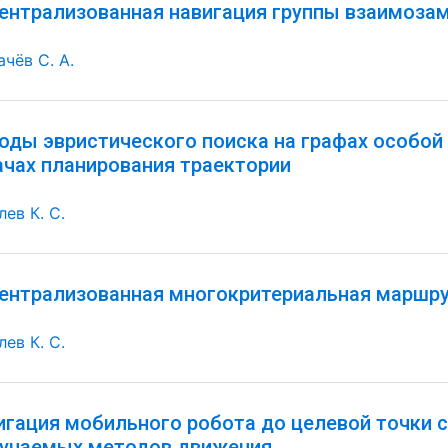
ентрализованная навигация группы взаимоза
ачёв С. А.
оды эвристического поиска на графах особой 
ачах планирования траектории
ев К. С.
ентрализованная многокритериальная маршр
ев К. С.
игация мобильного робота до целевой точки 
бучаемых методов движения