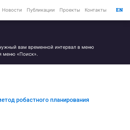
EN
Новости
Публикации
Проекты
Контакты
 нужный вам временной интервал в меню
я меню «Поиск».
метод робастного планирования