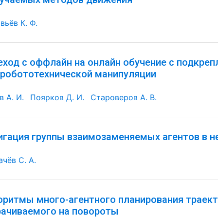
вьёв К. Ф.
еход с оффлайн на онлайн обучение с подкре
 робототехнической манипуляции
 А. И.
Поярков Д. И.
Староверов А. В.
игация группы взаимозаменяемых агентов в н
ачёв С. А.
оритмы много-агентного планирования траект
рачиваемого на повороты