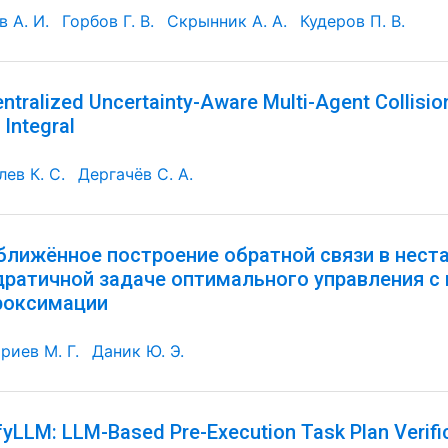
 А. И.
Горбов Г. В.
Скрынник А. А.
Кудеров П. В.
ntralized Uncertainty-Aware Multi-Agent Collisi
 Integral
ев К. С.
Дергачёв С. А.
ближённое построение обратной связи в нест
дратичной задаче оптимального управления с
роксимации
риев М. Г.
Даник Ю. Э.
fyLLM: LLM-Based Pre-Execution Task Plan Verifi