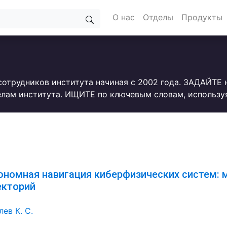
О нас
Отделы
Продукты
сотрудников института начиная с 2002 года. ЗАДАЙТЕ
лам института. ИЩИТЕ по ключевым словам, использу
ономная навигация киберфизических систем: 
екторий
ев К. С.