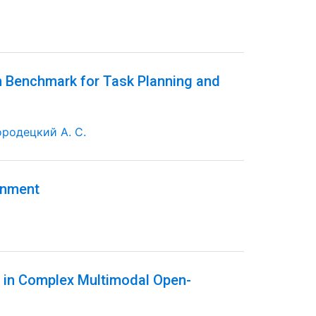
m Benchmark for Task Planning and
ородецкий А. С.
onment
g in Complex Multimodal Open-