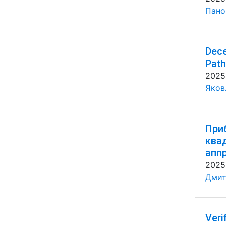
Панов
Dece
Path
2025
Яковл
При
ква
апп
2025
Дмит
Veri