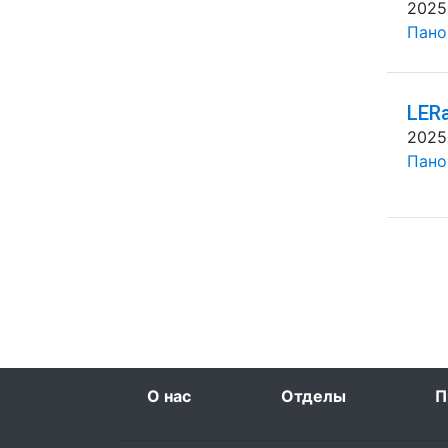
2025
Панов
LERa
2025
Панов
О нас
Отделы
П