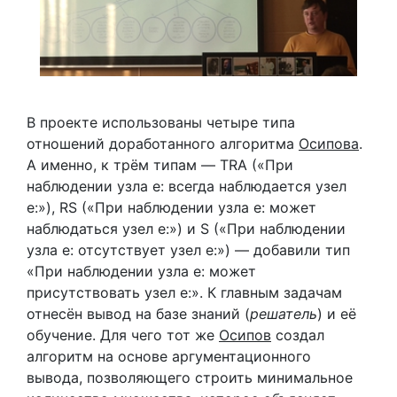
В проекте использованы четыре типа
отношений доработанного алгоритма
Осипова
.
А именно, к трём типам — TRA («При
наблюдении узла е: всегда наблюдается узел
e:»), RS («При наблюдении узла e: может
наблюдаться узел e:») и S («При наблюдении
узла e: отсутствует узел e:») — добавили тип
«При наблюдении узла e: может
присутствовать узел e:». К главным задачам
отнесён вывод на базе знаний (
решатель
) и её
обучение. Для чего тот же
Осипов
создал
алгоритм на основе аргументационного
вывода, позволяющего строить минимальное