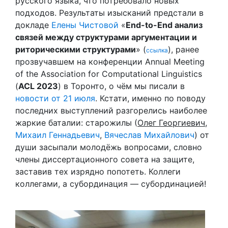
русского языка, что потребовало новых
подходов. Результаты изысканий предстали в
докладе
Елены Чистовой
«
End-to-End анализ
связей между структурами аргументации и
риторическими структурами
» (
), ранее
ссылка
прозвучавшем на конференции Annual Meeting
of the Association for Computational Linguistics
(
ACL 2023
) в Торонто, о чём мы писали в
новости от 21 июля
. Кстати, именно по поводу
последних выступлений разгорелись наиболее
жаркие баталии: старожилы (
Олег Георгиевич
,
Михаил Геннадьевич
,
Вячеслав Михайлович
) от
души засыпали молодёжь вопросами, словно
члены диссертационного совета на защите,
заставив тех изрядно попотеть. Коллеги
коллегами, а субординация — субординацией!