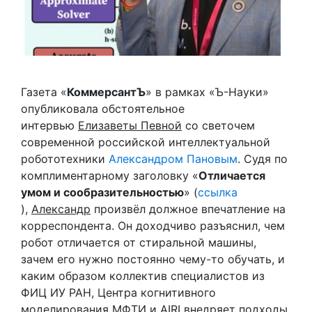
Газета «
КоммерсантЪ
» в рамках «Ъ-Науки»
опубликовала обстоятельное
интервью
Елизаветы Певной
со светочем
современной российской интеллектуальной
робототехники
Александром Пановым
. Судя по
комплиментарному заголовку «
Отличается
умом и сообразительностью
» (
ссылка
),
Александр
произвёл должное впечатление на
корреспондента. Он доходчиво разъяснил, чем
робот отличается от стиральной машины,
зачем его нужно постоянно чему-то обучать, и
каким образом коллектив специалистов из
ФИЦ ИУ РАН, Центра когнитивного
моделирования МФТИ и AIRI внедряет подходы