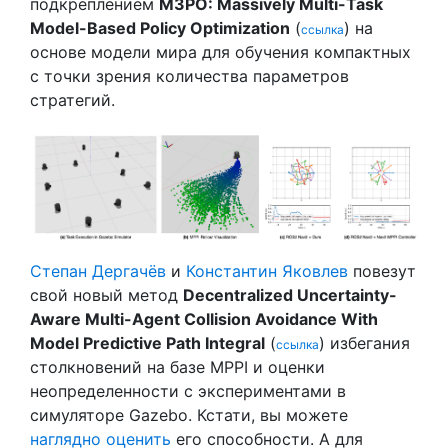
подкреплением
M3PO: Massively Multi-Task
Model-Based Policy Optimization
(
) на
ссылка
основе модели мира для обучения компактных
с точки зрения количества параметров
стратегий.
Степан Дергачёв
и
Константин Яковлев
повезут
свой новый метод
Decentralized Uncertainty-
Aware Multi-Agent Collision Avoidance With
Model Predictive Path Integral
(
) избегания
ссылка
столкновений на базе MPPI и оценки
неопределенности с экспериментами в
симуляторе Gazebo. Кстати, вы можете
наглядно оценить
его способности. А для