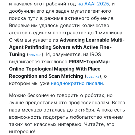
и начался этот рабочий год
на AAAI 2025
, и
дообучили его для задач мультиагентного
поиска пути в режиме активного обучения.
Впервые им удалось довести количество
агентов в едином пространстве до 1 миллиона!
О чём вы узнаете из
Advancing Learnable Multi-
Agent Pathfinding Solvers with Active Fine-
Tuning
(
). И, разумеется, на IROS
ссылка
выдвигается тяжеловес
PRISM-TopoMap:
Online Topological Mapping With Place
Recognition and Scan Matching
(
), о
ссылка
котором мы уже
неоднократно
писали
.
Можно бесконечно говорить о роботах, но
лучше предоставим это профессионалам. Всего
пара месяцев осталась до октября. А пока есть
возможность подогреть любопытство чтением
таких вот классных интервью. Читайте, это
интересно!