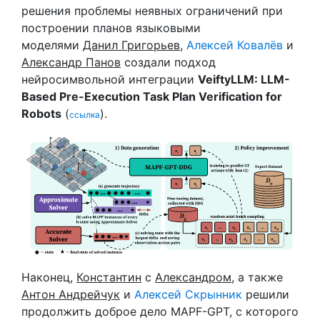
решения проблемы неявных ограничений при
построении планов языковыми
моделями
Данил Григорьев
,
Алексей Ковалёв
и
Александр Панов
создали подход
нейросимвольной интеграции
VeiftyLLM: LLM-
Based Pre-Execution Task Plan Verification for
Robots
(
).
ссылка
Наконец,
Константин
с
Александром
, а также
Антон Андрейчук
и
Алексей Скрынник
решили
продолжить доброе дело MAPF-GPT, с которого