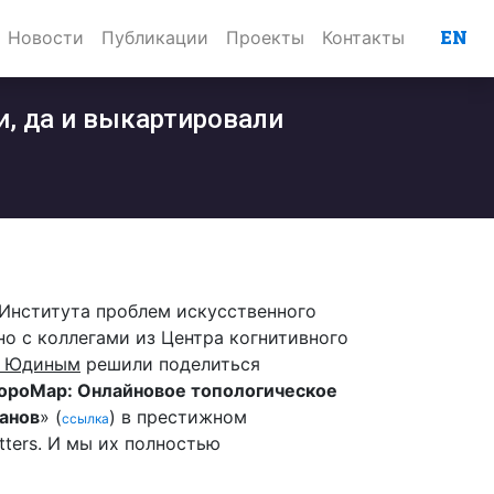
EN
Новости
Публикации
Проекты
Контакты
и, да и выкартировали
а Института проблем искусственного
о с коллегами из Центра когнитивного
 Юдиным
решили поделиться
opoMap: Онлайновое топологическое
канов
» (
) в престижном
ссылка
tters. И мы их полностью