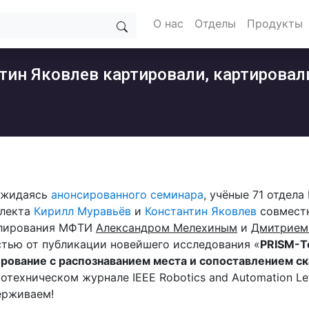
О нас
Отделы
Продукты
тин Яковлев картировали, картировал
ожидаясь
анонсированного семинара
, учёные 71 отдел
ллекта
Кирилл Муравьёв
и
Константин Яковлев
совместн
лирования МФТИ
Александром Мелехиным
и
Дмитрием
тью от публикации новейшего исследования «
PRISM-T
рование с распознаванием места и сопоставлением с
отехническом журнале IEEE Robotics and Automation Le
ерживаем!