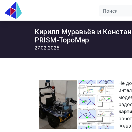
Кирилл Муравьёв и Констан
PRISM-TopoMap
27.02.2025
Не д
инте
моде
радос
карти
робот
подд