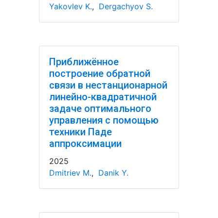
Yakovlev K.
,
Dergachyov S.
Приближённое
построение обратной
связи в нестанционарной
линейно-квадратичной
задаче оптимального
управления с помощью
техники Паде
аппроксимации
2025
Dmitriev M.
,
Danik Y.