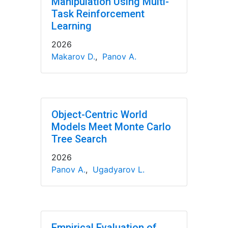
Manipulation Using Multi-
Task Reinforcement
Learning
2026
Makarov D.
,
Panov A.
Object-Centric World
Models Meet Monte Carlo
Tree Search
2026
Panov A.
,
Ugadyarov L.
Empirical Evaluation of