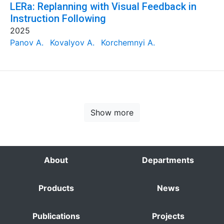
LERa: Replanning with Visual Feedback in
Instruction Following
2025
Panov A.
Kovalyov A.
Korchemnyi A.
Show more
About
Departments
Products
News
Publications
Projects