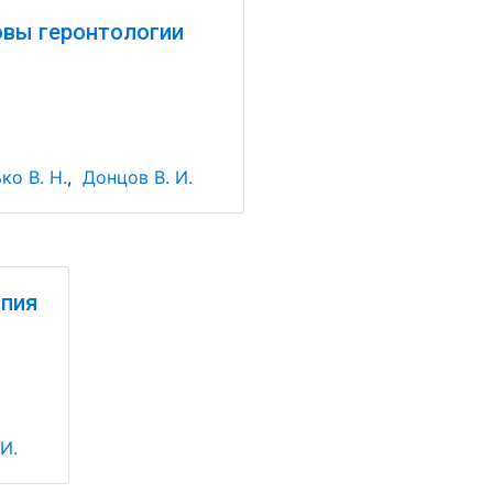
вы геронтологии
ко В. Н.
,
Донцов В. И.
апия
И.