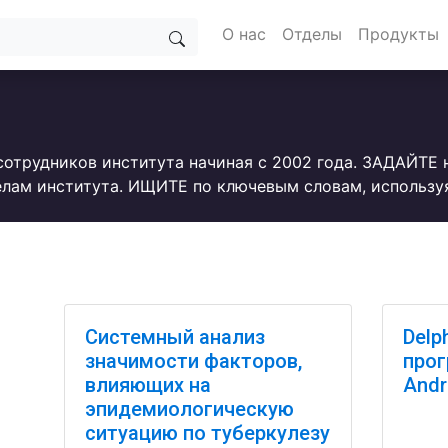
О нас
Отделы
Продукты
сотрудников института начиная с 2002 года. ЗАДАЙТЕ
лам института. ИЩИТЕ по ключевым словам, использу
Системный анализ
Delp
значимости факторов,
прог
влияющих на
Andr
эпидемиологическую
ситуацию по туберкулезу