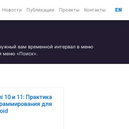
EN
Новости
Публикации
Проекты
Контакты
 нужный вам временной интервал в меню
я меню «Поиск».
hi 10 и 11: Практика
раммирования для
oid