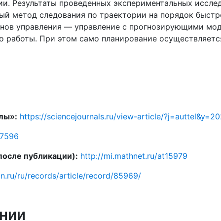
ии. Результаты проведенных экспериментальных иссле
ый метод следования по траектории на порядок быстре
нов управления — управление с прогнозирующими моделя
о работы. При этом само планирование осуществляетс
лы»:
https://sciencejournals.ru/view-article/?j=auttel
37596
 после публикации):
http://mi.mathnet.ru/at15979
dn.ru/ru/records/article/record/85969/
нии