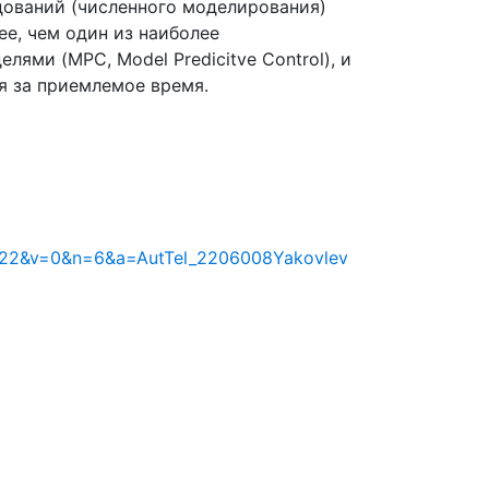
дований (численного моделирования)
е, чем один из наиболее
ми (MPC, Model Predicitve Control), и
я за приемлемое время.
&y=2022&v=0&n=6&a=AutTel_2206008Yakovlev