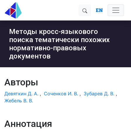
EN
Методы кросс-языкового
поиска тематически похожих
нормативно-правовых
документов
Авторы
Девяткин Д. А.
,
Соченков И. В.
,
Зубарев Д. В.
,
Жебель В. В.
Аннотация