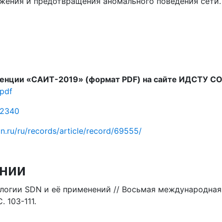
жения и предотвращения аномального поведения сети.
нции «САИТ-2019» (формат PDF) на сайте ИДСТУ СО
.pdf
32340
dn.ru/ru/records/article/record/69555/
нии
логии SDN и её применений // Восьмая международная
 103-111.