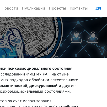
EN
Новости
Публикации
Проекты
Контакты
енки
психоэмоционального состояния
 исследований ФИЦ ИУ РАН на стыке
емых подходов обработки естественного
емантический
,
дискурсивный
и другие
и психоэмоциональными состояниями.
тов за счёт использования
ихиатрии, а также за счёт учёта
глубоких