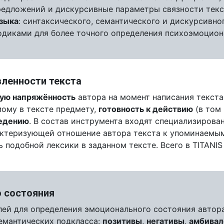
едложений и дискурсивные параметры связности текст
языка
: синтаксического, семантического и дискурсивн
одиками для более точного определения психоэмоцион
ленности текста
ую напряжённость
автора на момент написания текста
ому в тексте предмету,
готовность к действию
(в том 
ведению
. В состав инструмента входят специализирова
рактеризующей отношение автора текста к упоминаемы
 подобной лексики в заданном тексте. Всего в TITANI
 состояния
лей для определения эмоционального состояния автор
семантических подкласса:
позитивы
,
негативы
,
амбивал