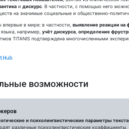
мантика
и
дискурс
. В частности, с помощью него можн
еств на значимые социальные и общественно-политич
 впервые в мире: в частности,
выявление реакции на
 языка, например,
учёт дискурса
,
определение фрустр
итмов TITANIS подтверждена многочисленными экспер
tHub
льные возможности
ркеров
огические и психолингвистические параметры текста
ходят различные психолингвистические коэффициенты,