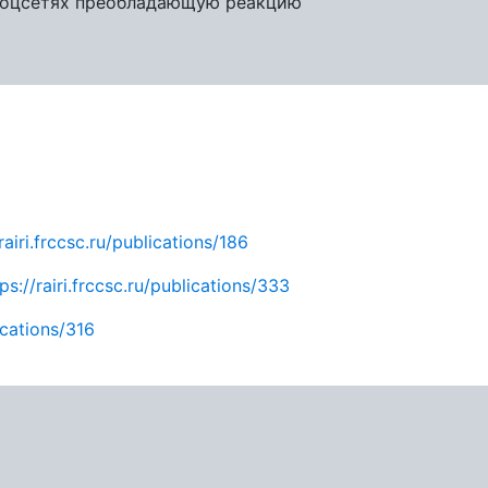
 соцсетях преобладающую реакцию
rairi.frccsc.ru/publications/186
ps://rairi.frccsc.ru/publications/333
lications/316