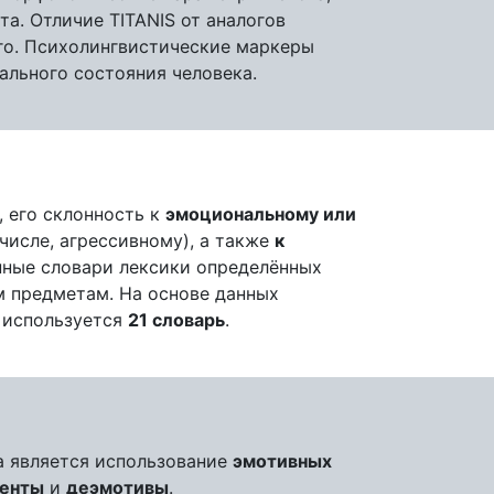
а. Отличие TITANIS от аналогов
ого. Психолингвистические маркеры
ального состояния человека.
, его склонность к
эмоциональному или
числе, агрессивному), а также
к
нные словари лексики определённых
м предметам. На основе данных
S используется
21 словарь
.
а является использование
эмотивных
енты
и
деэмотивы
.