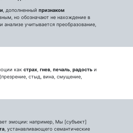
ти
, дополненный
признаком
ивным, но обозначают не нахождение в
и анализе учитывается преобразование,
моции как
страх
,
гнев
,
печаль
,
радость
и
презрение, стыд, вина, смущение,
ет эмоции: например, Мы [субъект]
та
, устанавливающего семантические