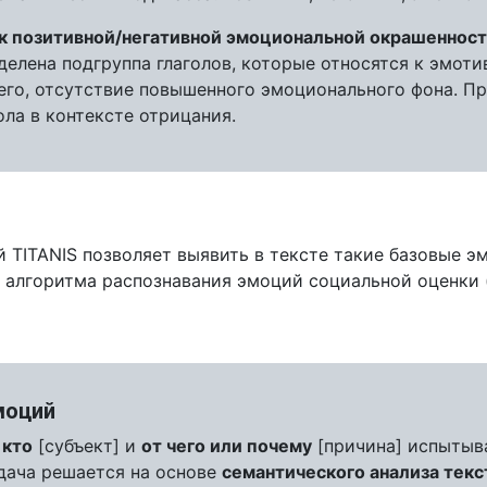
к позитивной/негативной эмоциональной окрашеннос
ыделена подгруппа глаголов, которые относятся к эмот
его, отсутствие повышенного эмоционального фона. Пр
ла в контексте отрицания.
 TITANIS позволяет выявить в тексте такие базовые э
ю алгоритма распознавания эмоций социальной оценки (
моций
у
кто
[субъект] и
от чего или почему
[причина] испытыва
адача решается на основе
семантического анализа текс