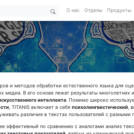
О нас
Отделы
Продукты
ров и методов обработки естественного языка для оц
х медиа. В его основе лежат результаты многолетних
искусственного интеллекта
. Помимо широко использу
ости
, TITANIS включает в себя
психолингвистический
,
с
руживать различия в текстах пользователей с разным
лее эффективный по сравнению с аналогами анализ текс
их текстовых показателей
, взятых из клинической пс