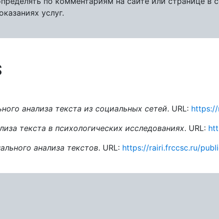
определять по комментариям на сайте или странице в
оказаниях услуг.
S
ьного анализа текста из социальных сетей
. URL:
https://
лиза текста в психологических исследованиях
. URL:
htt
льного анализа текстов
. URL:
https://rairi.frccsc.ru/pub