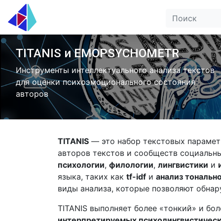
TITANIS и EMOPSYCHOMETR
Инструменты интеллектуального анализа текстов
для оценки психоэмоционального состояния
авторов
TITANIS
— это набор текстовых парамет
авторов текстов и сообществ социальны
психологии
,
филологии
,
лингвистики
и
языка, таких как
tf-idf
и
анализ тональн
виды анализа, которые позволяют обна
TITANIS выполняет более «тонкий» и бо
интерпретируемых психолингвистическ