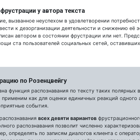
фрустрации у автора текста
е, вызванное неуспехом в удовлетворении потребност
вести к дезорганизации деятельности и снижению её э
написан автором в состоянии фрустрации или нет. Пред
мощи ста пользователей социальных сетей, оставивши
трацию по Розенцвейгу
ана функция распознавания по тексту таких полярных 
м применим как для оценки единичных реакций одного а
оприятные события.
 распознавания
всех девяти вариантов
фрустрационного
лного распознавания позволит численно характеризов
ер, определять по записям диалогов клиента с операт