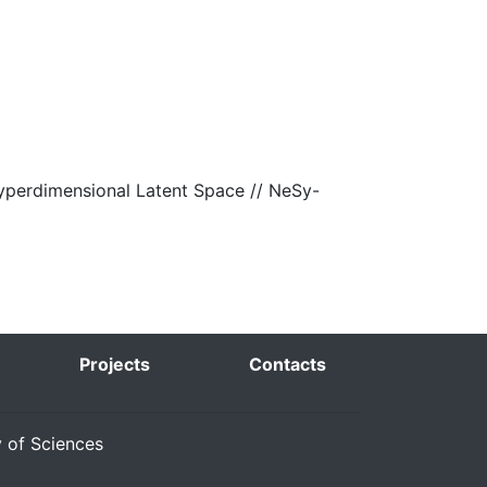
yperdimensional Latent Space // NeSy-
Projects
Contacts
y of Sciences