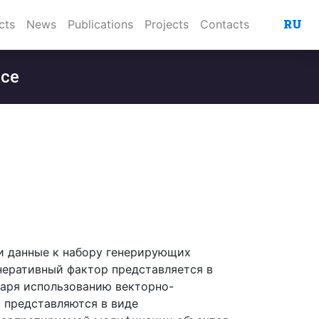
RU
cts
News
Publications
Projects
Contacts
ace
сти данные к набору генерирующих
неративный фактор представляется в
даря использованию векторно-
ы представляются в виде