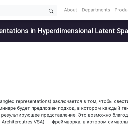
About
Departments
Produ
entations in Hyperdimensional Latent Sp
angled representations) заключается в том, чтобы све
минаре будет предложен подход, в котором каждый ге
и результирующее представление. Это возможно благо
 Architercutres VSA) — фреймворка, в котором символ