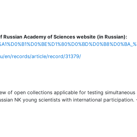
 of Russian Academy of Sciences website (in Russian):
ies/%D0%A1%D0%B1%D0%BE%D1%80%D0%BD%D0%B8%D0%BA
.ru/en/records/article/record/31379/
iew of open collections applicable for testing simultaneou
sian NK young scientists with international participation. - 