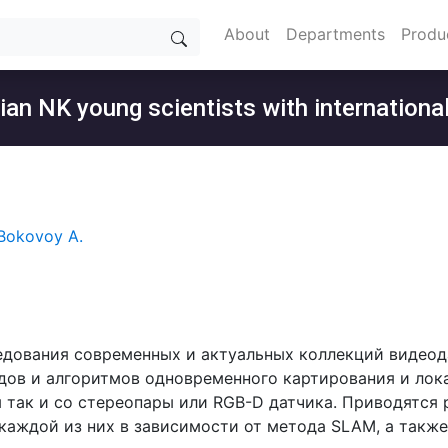
About
Departments
Produ
ian NK young scientists with international
Bokovoy A.
ледования современных и актуальных коллекций видео
ов и алгоритмов одновременного картирования и лока
 так и со стереопары или RGB-D датчика. Приводятся 
аждой из них в зависимости от метода SLAM, а также 