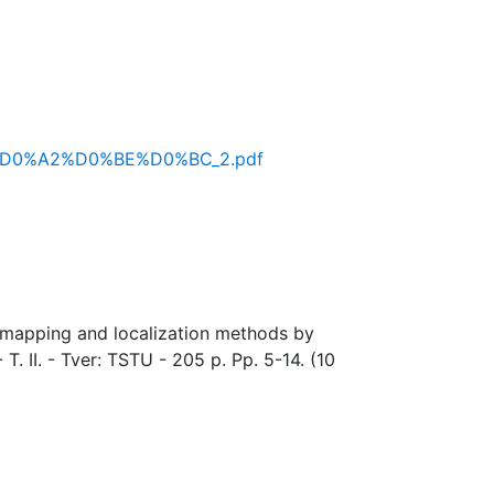
_%D0%A2%D0%BE%D0%BC_2.pdf
s mapping and localization methods by
T. II. - Tver: TSTU - 205 p. Pp. 5-14. (10