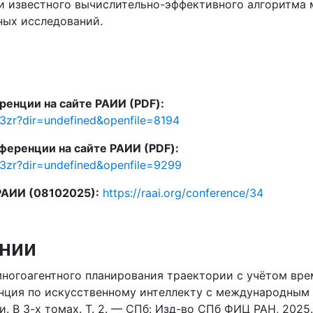
 известного вычислительно-эффективного алгоритма м
ных исследований.
ренции на сайте РАИИ (PDF):
J3zr?dir=undefined&openfile=8194
ференции на сайте РАИИ (PDF):
J3zr?dir=undefined&openfile=9299
РАИИ (08102025):
https://raai.org/conference/34
нии
огоагентного планирования траектории с учётом врем
нция по искусственному интеллекту с международным 
и. В 3-х томах. Т. 2. — СПб: Изд-во СПб ФИЦ РАН, 2025.