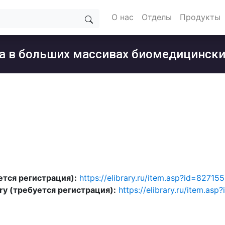
О нас
Отделы
Продукты
а в больших массивах биомедицински
уется регистрация):
https://elibrary.ru/item.asp?id=82715
ary (требуется регистрация):
https://elibrary.ru/item.as