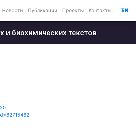
EN
Новости
Публикации
Проекты
Контакты
х и биохимических текстов
520
p?id=82715482