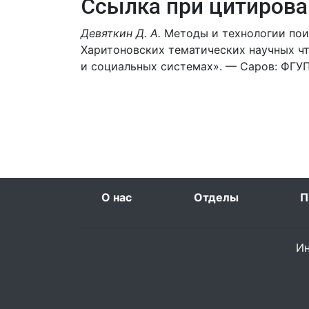
Ссылка при цитирова
Девяткин Д. А.
Методы и технологии поис
Харитоновских тематических научных ч
и социальных системах». — Саров: ФГУ
О нас
Отделы
П
Ин