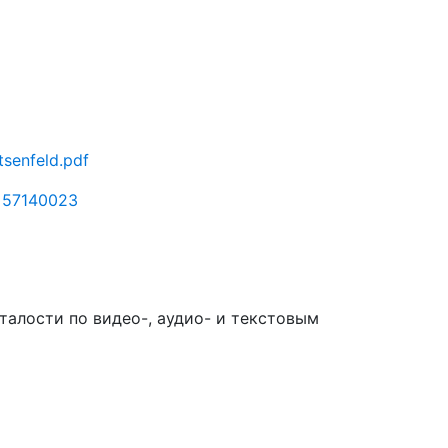
tsenfeld.pdf
d=57140023
алости по видео-, аудио- и текстовым