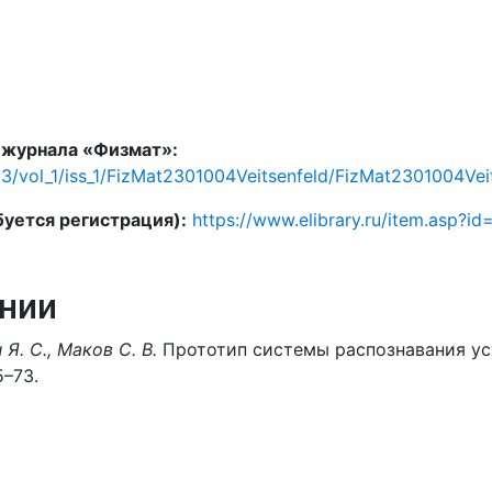
е журнала «Физмат»:
023/vol_1/iss_1/FizMat2301004Veitsenfeld/FizMat2301004Vei
буется регистрация):
https://www.elibrary.ru/item.asp?i
нии
 Я. С., Маков С. В.
Прототип системы распознавания уст
5–73.