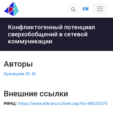
EN
Конфликтогенный потенциал
сверхобобщений в сетевой
коммуникации
Авторы
Кузнецова Ю. М.
Внешние ссылки
РИНЦ:
https://www.elibrary.ru/item.asp?id=68529375