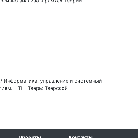
рсивно анализа в рамках Теории
// Информатика, управление и системный
ем. – ТI – Тверь: Тверской
Проекты
Контакты