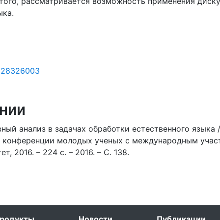
того, рассматривается возможность применения диску
ыка.
id=28326003
нии
ый анализ в задачах обработки естественного языка 
й конференции молодых ученых с международным участи
 2016. – 224 с. – 2016. – С. 138.
родукты
Новости
Публикации