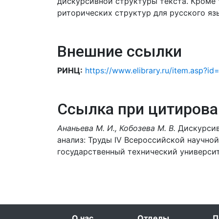
дискурсивной структуры текста. Кроме 
риторических структур для русского яз
Внешние ссылки
РИНЦ:
https://www.elibrary.ru/item.asp?
Ссылка при цитирова
Ананьева М. И., Кобозева М. В.
Дискурсивн
анализ: Труды IV Всероссийской научно
государственный технический университет,
О нас
Отделы
П