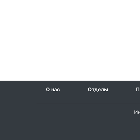
О нас
Отделы
П
Ин