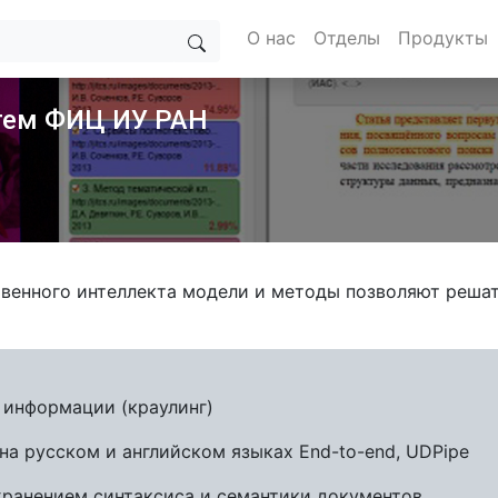
О нас
Отделы
Продукты
тем ФИЦ ИУ РАН
венного интеллекта модели и методы позволяют решат
 информации (краулинг)
а русском и английском языках End-to-end, UDPipe
хранением синтаксиса и семантики документов