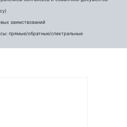
су)
овых заимствований
сы: прямые/обратные/спектральные