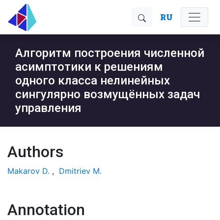
RU
Алгоритм построения численной
асимптотики к решениям
одного класса нелинейных
сингулярно возмущённых задач
управления
Authors
Makarov D.
,
Dmitriev M.
Annotation