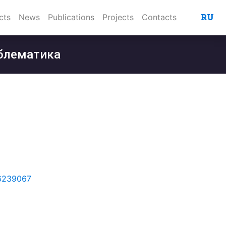
RU
cts
News
Publications
Projects
Contacts
облематика
56239067