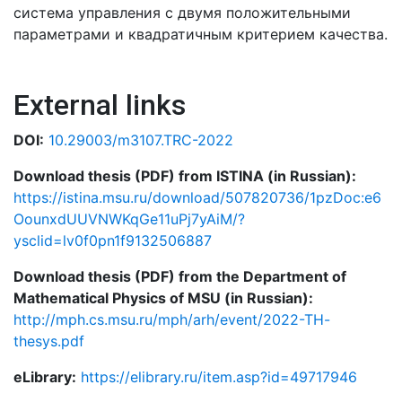
система управления с двумя положительными
параметрами и квадратичным критерием качества.
External links
DOI:
10.29003/m3107.TRC-2022
Download thesis (PDF) from ISTINA (in Russian):
https://istina.msu.ru/download/507820736/1pzDoc:e6
OounxdUUVNWKqGe11uPj7yAiM/?
ysclid=lv0f0pn1f9132506887
Download thesis (PDF) from the Department of
Mathematical Physics of MSU (in Russian):
http://mph.cs.msu.ru/mph/arh/event/2022-TH-
thesys.pdf
eLibrary:
https://elibrary.ru/item.asp?id=49717946