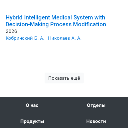
Hybrid Intelligent Medical System with
Decision-Making Process Modification
2026
Кобринский Б. А.
Николаев А. А.
Показать ещё
О нас
Отделы
Продукты
Новости